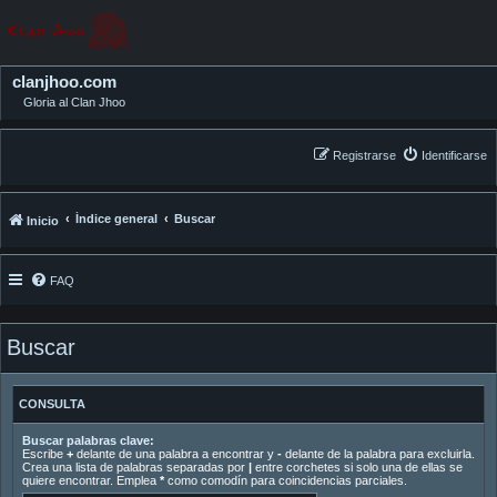
clanjhoo.com
Gloria al Clan Jhoo
Registrarse
Identificarse
Índice general
Buscar
Inicio
FAQ
Buscar
CONSULTA
Buscar palabras clave:
Escribe
+
delante de una palabra a encontrar y
-
delante de la palabra para excluirla.
Crea una lista de palabras separadas por
|
entre corchetes si solo una de ellas se
quiere encontrar. Emplea
*
como comodín para coincidencias parciales.