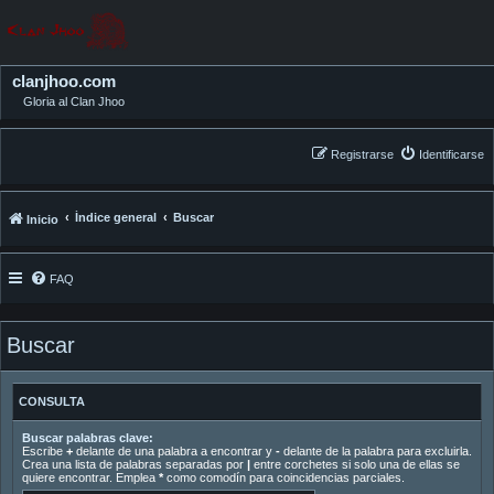
clanjhoo.com
Gloria al Clan Jhoo
Registrarse
Identificarse
Índice general
Buscar
Inicio
FAQ
Buscar
CONSULTA
Buscar palabras clave:
Escribe
+
delante de una palabra a encontrar y
-
delante de la palabra para excluirla.
Crea una lista de palabras separadas por
|
entre corchetes si solo una de ellas se
quiere encontrar. Emplea
*
como comodín para coincidencias parciales.