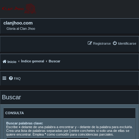
clanjhoo.com
Gloria al Clan Jhoo
Registrarse
Identificarse
Índice general
Buscar
Inicio
FAQ
Buscar
CONSULTA
Buscar palabras clave:
Escribe
+
delante de una palabra a encontrar y
-
delante de la palabra para excluirla.
Crea una lista de palabras separadas por
|
entre corchetes si solo una de ellas se
quiere encontrar. Emplea
*
como comodín para coincidencias parciales.