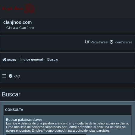
clanjhoo.com
Gloria al Clan Jhoo
Registrarse
Identificarse
Índice general
Buscar
Inicio
FAQ
Buscar
CONSULTA
Buscar palabras clave:
Escribe
+
delante de una palabra a encontrar y
-
delante de la palabra para excluirla.
Crea una lista de palabras separadas por
|
entre corchetes si solo una de ellas se
quiere encontrar. Emplea
*
como comodín para coincidencias parciales.