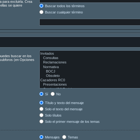
a para excluirla. Crea
ellas se quiere
Buscar todos los términos
Buscar cualquier término
 puedes buscar en los
s subforos (en Opciones
Sí
No
Título y texto del mensaje
Solo el texto del mensaje
Solo títulos
Solo el primer mensaje de los temas
Mensajes
Temas