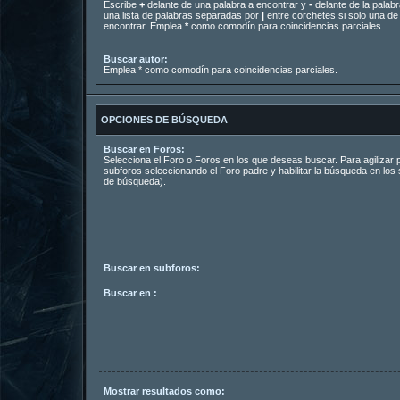
Escribe
+
delante de una palabra a encontrar y
-
delante de la palabr
una lista de palabras separadas por
|
entre corchetes si solo una de 
encontrar. Emplea
*
como comodín para coincidencias parciales.
Buscar autor:
Emplea * como comodín para coincidencias parciales.
OPCIONES DE BÚSQUEDA
Buscar en Foros:
Selecciona el Foro o Foros en los que deseas buscar. Para agilizar
subforos seleccionando el Foro padre y habilitar la búsqueda en lo
de búsqueda).
Buscar en subforos:
Buscar en :
Mostrar resultados como: