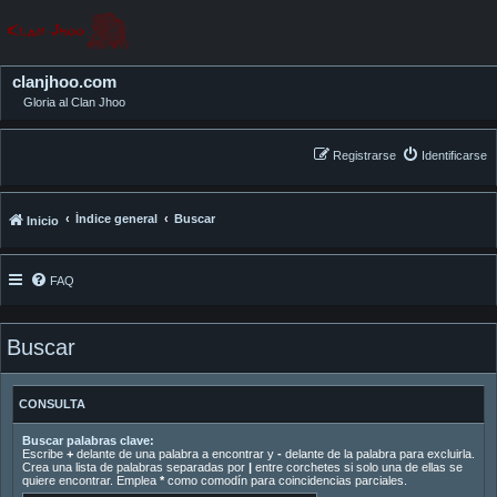
clanjhoo.com
Gloria al Clan Jhoo
Registrarse
Identificarse
Índice general
Buscar
Inicio
FAQ
Buscar
CONSULTA
Buscar palabras clave:
Escribe
+
delante de una palabra a encontrar y
-
delante de la palabra para excluirla.
Crea una lista de palabras separadas por
|
entre corchetes si solo una de ellas se
quiere encontrar. Emplea
*
como comodín para coincidencias parciales.