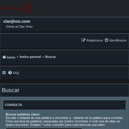
clanjhoo.com
Gloria al Clan Jhoo
Registrarse
Identificarse
Índice general
Buscar
Inicio
FAQ
Buscar
CONSULTA
Buscar palabras clave:
Escribe
+
delante de una palabra a encontrar y
-
delante de la palabra para excluirla.
Crea una lista de palabras separadas por
|
entre corchetes si solo una de ellas se
quiere encontrar. Emplea
*
como comodín para coincidencias parciales.