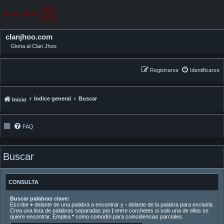
clanjhoo.com
Gloria al Clan Jhoo
Registrarse
Identificarse
Índice general
Buscar
Inicio
FAQ
Buscar
CONSULTA
Buscar palabras clave:
Escribe
+
delante de una palabra a encontrar y
-
delante de la palabra para excluirla.
Crea una lista de palabras separadas por
|
entre corchetes si solo una de ellas se
quiere encontrar. Emplea
*
como comodín para coincidencias parciales.