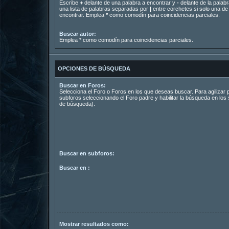
Escribe
+
delante de una palabra a encontrar y
-
delante de la palabr
una lista de palabras separadas por
|
entre corchetes si solo una de 
encontrar. Emplea
*
como comodín para coincidencias parciales.
Buscar autor:
Emplea * como comodín para coincidencias parciales.
OPCIONES DE BÚSQUEDA
Buscar en Foros:
Selecciona el Foro o Foros en los que deseas buscar. Para agilizar
subforos seleccionando el Foro padre y habilitar la búsqueda en lo
de búsqueda).
Buscar en subforos:
Buscar en :
Mostrar resultados como: