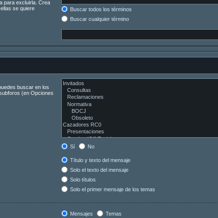
a para excluirla. Crea
ellas se quiere
Buscar todos los términos
Buscar cualquier término
 puedes buscar en los
s subforos (en Opciones
Sí
No
Título y texto del mensaje
Solo el texto del mensaje
Solo títulos
Solo el primer mensaje de los temas
Mensajes
Temas