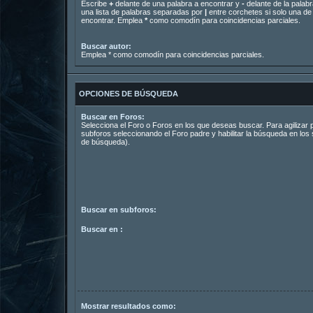
Escribe
+
delante de una palabra a encontrar y
-
delante de la palabr
una lista de palabras separadas por
|
entre corchetes si solo una de 
encontrar. Emplea
*
como comodín para coincidencias parciales.
Buscar autor:
Emplea * como comodín para coincidencias parciales.
OPCIONES DE BÚSQUEDA
Buscar en Foros:
Selecciona el Foro o Foros en los que deseas buscar. Para agilizar
subforos seleccionando el Foro padre y habilitar la búsqueda en lo
de búsqueda).
Buscar en subforos:
Buscar en :
Mostrar resultados como: