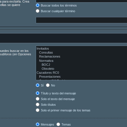
a para excluirla. Crea
ellas se quiere
Buscar todos los términos
Buscar cualquier término
 puedes buscar en los
s subforos (en Opciones
Sí
No
Título y texto del mensaje
Solo el texto del mensaje
Solo títulos
Solo el primer mensaje de los temas
Mensajes
Temas