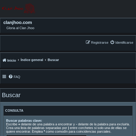
clanjhoo.com
Gloria al Clan Jhoo
Registrarse
Identificarse
Índice general
Buscar
Inicio
FAQ
Buscar
CONSULTA
Buscar palabras clave:
Escribe
+
delante de una palabra a encontrar y
-
delante de la palabra para excluirla.
Crea una lista de palabras separadas por
|
entre corchetes si solo una de ellas se
quiere encontrar. Emplea
*
como comodín para coincidencias parciales.