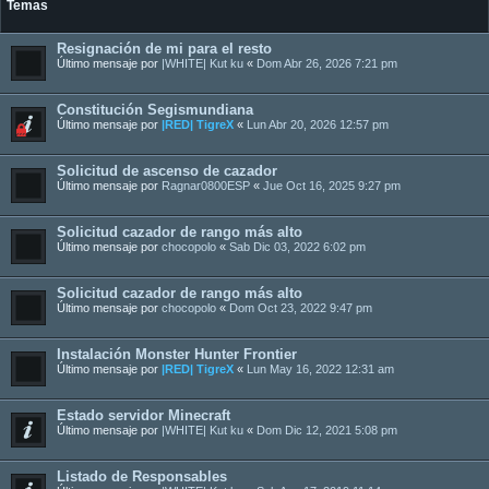
Temas
Resignación de mi para el resto
Último mensaje por
|WHITE| Kut ku
«
Dom Abr 26, 2026 7:21 pm
Constitución Segismundiana
Último mensaje por
|RED| TigreX
«
Lun Abr 20, 2026 12:57 pm
Solicitud de ascenso de cazador
Último mensaje por
Ragnar0800ESP
«
Jue Oct 16, 2025 9:27 pm
Solicitud cazador de rango más alto
Último mensaje por
chocopolo
«
Sab Dic 03, 2022 6:02 pm
Solicitud cazador de rango más alto
Último mensaje por
chocopolo
«
Dom Oct 23, 2022 9:47 pm
Instalación Monster Hunter Frontier
Último mensaje por
|RED| TigreX
«
Lun May 16, 2022 12:31 am
Estado servidor Minecraft
Último mensaje por
|WHITE| Kut ku
«
Dom Dic 12, 2021 5:08 pm
Listado de Responsables