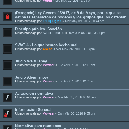
Último mensaje por
Mephi
«
Mié May 17, 2017 1:03 pm
(Derogada) Ley General 1/2017, de 9 de Mayo, por la que se
define la separación de poderes y los grupos que los ostentan
Último mensaje por
|RED| TigreX
«
Mar May 09, 2017 10:44 am
Disculpa pública+Sanción
Último mensaje por
|WHITE| Kut ku
«
Dom Jun 05, 2016 3:24 pm
SWAT 4 - Lo que hemos hecho mal
Último mensaje por
Ancso
«
Mar May 24, 2016 11:13 pm
Juicio WaltDisney
Último mensaje por
Mowser
«
Jue Abr 07, 2016 12:11 am
Juicio Alvar_snow
Último mensaje por
Mowser
«
Jue Abr 07, 2016 12:09 am
Aclaración normativa
Último mensaje por
Mowser
«
Mar Abr 05, 2016 10:01 am
Información General
Último mensaje por
Mowser
«
Dom Abr 03, 2016 9:35 pm
Normativa para reuniones