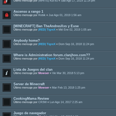
Último mensaje por
|WHITE| Kut ku
«
Sab Ago 17, 2019 11:14 pm
Ascenso a rango 1
Último mensaje por
Robik
«
Jue Ago 01, 2019 1:56 am
[MINECRAFT] Ban TheAndresXxs y Euse
Último mensaje por
|RED| TigreX
«
Mié Ene 02, 2019 1:05 am
Anybody home?
Último mensaje por
|RED| TigreX
«
Dom Sep 16, 2018 11:24 pm
Where is Administration forum.clanjhoo.com??
Último mensaje por
|RED| TigreX
«
Dom Sep 16, 2018 11:24 pm
Lista de Juegos del clan
Último mensaje por
Mowser
«
Vie Mar 30, 2018 5:13 pm
Server de Minecraft
Último mensaje por
Mowser
«
Mar Feb 13, 2018 1:25 pm
CookingMama Review
Último mensaje por
CR3W
«
Lun Ago 14, 2017 2:25 am
Juego de navegador