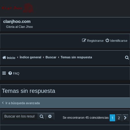
clanjhoo.com
Gloria al Clan Jhoo
Registrarse
Identificarse
Índice general
Buscar
Temas sin respuesta
Inicio
FAQ
Temas sin respuesta
Ir a búsqueda avanzada
Buscar
Búsqueda avanzada
1
2
Se encontraron 45 coincidencias