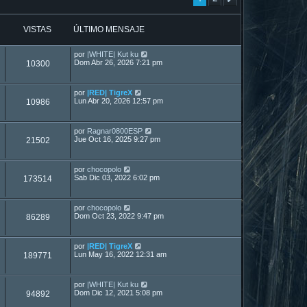
VISTAS
ÚLTIMO MENSAJE
por
|WHITE| Kut ku
Dom Abr 26, 2026 7:21 pm
10300
por
|RED| TigreX
Lun Abr 20, 2026 12:57 pm
10986
por
Ragnar0800ESP
Jue Oct 16, 2025 9:27 pm
21502
por
chocopolo
Sab Dic 03, 2022 6:02 pm
173514
por
chocopolo
Dom Oct 23, 2022 9:47 pm
86289
por
|RED| TigreX
Lun May 16, 2022 12:31 am
189771
por
|WHITE| Kut ku
Dom Dic 12, 2021 5:08 pm
94892