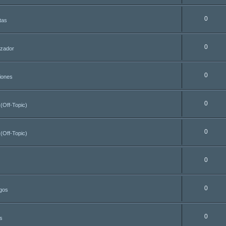
0
tas
0
azador
0
iones
0
 (Off-Topic)
0
 (Off-Topic)
0
0
egos
0
s