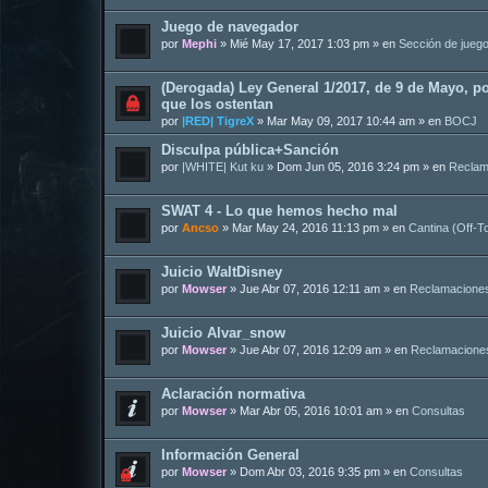
Juego de navegador
por
Mephi
»
Mié May 17, 2017 1:03 pm
» en
Sección de jueg
(Derogada) Ley General 1/2017, de 9 de Mayo, po
que los ostentan
por
|RED| TigreX
»
Mar May 09, 2017 10:44 am
» en
BOCJ
Disculpa pública+Sanción
por
|WHITE| Kut ku
»
Dom Jun 05, 2016 3:24 pm
» en
Reclam
SWAT 4 - Lo que hemos hecho mal
por
Ancso
»
Mar May 24, 2016 11:13 pm
» en
Cantina (Off-T
Juicio WaltDisney
por
Mowser
»
Jue Abr 07, 2016 12:11 am
» en
Reclamacione
Juicio Alvar_snow
por
Mowser
»
Jue Abr 07, 2016 12:09 am
» en
Reclamacione
Aclaración normativa
por
Mowser
»
Mar Abr 05, 2016 10:01 am
» en
Consultas
Información General
por
Mowser
»
Dom Abr 03, 2016 9:35 pm
» en
Consultas