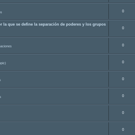
0
os
r la que se define la separación de poderes y los grupos
0
0
aciones
0
opic)
0
s
0
s
0
0