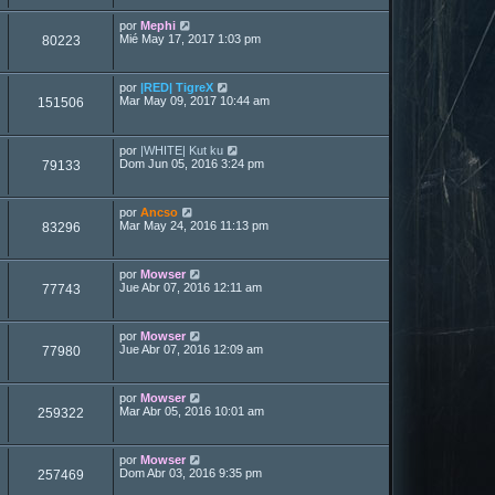
por
Mephi
Mié May 17, 2017 1:03 pm
80223
por
|RED| TigreX
Mar May 09, 2017 10:44 am
151506
por
|WHITE| Kut ku
Dom Jun 05, 2016 3:24 pm
79133
por
Ancso
Mar May 24, 2016 11:13 pm
83296
por
Mowser
Jue Abr 07, 2016 12:11 am
77743
por
Mowser
Jue Abr 07, 2016 12:09 am
77980
por
Mowser
Mar Abr 05, 2016 10:01 am
259322
por
Mowser
Dom Abr 03, 2016 9:35 pm
257469