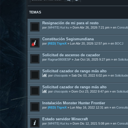
TEMAS
Resignación de mi para el resto
por
|WHITE| Kut ku
»
Dom Abr 26, 2026 7:21 pm
» en
Consul
Constitución Segismundiana
por
|RED| TigreX
»
Lun Abr 20, 2026 12:57 pm
» en
BOCJ
Solicitud de ascenso de cazador
por
Ragnar0800ESP
»
Jue Oct 16, 2025 9:27 pm
» en
Solicit
Solicitud cazador de rango más alto
por
chocopolo
»
Sab Dic 03, 2022 6:02 pm
» en
Solicitud
Solicitud cazador de rango más alto
por
chocopolo
»
Dom Oct 23, 2022 9:47 pm
» en
Solicitu
Instalación Monster Hunter Frontier
por
|RED| TigreX
»
Lun May 16, 2022 12:31 am
» en
Consult
Estado servidor Minecraft
por
|WHITE| Kut ku
»
Dom Dic 12, 2021 5:08 pm
» en
Consul