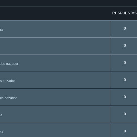
RESPUESTAS
0
tas
0
0
udes cazador
0
es cazador
0
des cazador
0
as
0
tas