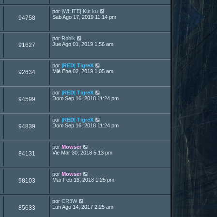
por
|WHITE| Kut ku
Sab Ago 17, 2019 11:14 pm
94758
por
Robik
Jue Ago 01, 2019 1:56 am
91627
por
|RED| TigreX
Mié Ene 02, 2019 1:05 am
92634
por
|RED| TigreX
Dom Sep 16, 2018 11:24 pm
94599
por
|RED| TigreX
Dom Sep 16, 2018 11:24 pm
94839
por
Mowser
Vie Mar 30, 2018 5:13 pm
84131
por
Mowser
Mar Feb 13, 2018 1:25 pm
98103
por
CR3W
Lun Ago 14, 2017 2:25 am
85633