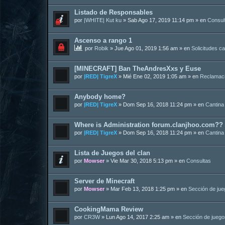
Listado de Responsables
por
|WHITE| Kut ku
»
Sab Ago 17, 2019 11:14 pm
» en
Consul
Ascenso a rango 1
por
Robik
»
Jue Ago 01, 2019 1:56 am
» en
Solicitudes c
[MINECRAFT] Ban TheAndresXxs y Euse
por
|RED| TigreX
»
Mié Ene 02, 2019 1:05 am
» en
Reclamac
Anybody home?
por
|RED| TigreX
»
Dom Sep 16, 2018 11:24 pm
» en
Cantina
Where is Administration forum.clanjhoo.com??
por
|RED| TigreX
»
Dom Sep 16, 2018 11:24 pm
» en
Cantina
Lista de Juegos del clan
por
Mowser
»
Vie Mar 30, 2018 5:13 pm
» en
Consultas
Server de Minecraft
por
Mowser
»
Mar Feb 13, 2018 1:25 pm
» en
Sección de ju
CookingMama Review
por
CR3W
»
Lun Ago 14, 2017 2:25 am
» en
Sección de juego