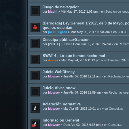
Juego de navegador
por
Mephi
»
Mié May 17, 2017 1:03 pm
» en
Sección de jueg
(Derogada) Ley General 1/2017, de 9 de Mayo, po
que los ostentan
por
|RED| TigreX
»
Mar May 09, 2017 10:44 am
» en
BOCJ
Disculpa pública+Sanción
por
|WHITE| Kut ku
»
Dom Jun 05, 2016 3:24 pm
» en
Reclam
SWAT 4 - Lo que hemos hecho mal
por
Ancso
»
Mar May 24, 2016 11:13 pm
» en
Cantina (Off-T
Juicio WaltDisney
por
Mowser
»
Jue Abr 07, 2016 12:11 am
» en
Reclamacione
Juicio Alvar_snow
por
Mowser
»
Jue Abr 07, 2016 12:09 am
» en
Reclamacione
Aclaración normativa
por
Mowser
»
Mar Abr 05, 2016 10:01 am
» en
Consultas
Información General
por
Mowser
»
Dom Abr 03, 2016 9:35 pm
» en
Consultas