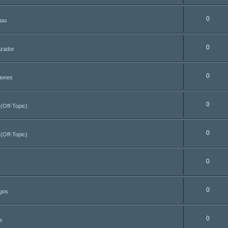
0
tas
0
azador
0
iones
0
 (Off-Topic)
0
 (Off-Topic)
0
0
egos
0
s