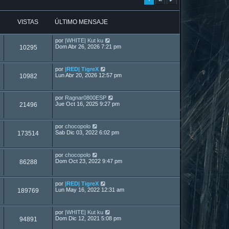
VISTAS
ÚLTIMO MENSAJE
por
|WHITE| Kut ku
Dom Abr 26, 2026 7:21 pm
10295
por
|RED| TigreX
Lun Abr 20, 2026 12:57 pm
10982
por
Ragnar0800ESP
Jue Oct 16, 2025 9:27 pm
21496
por
chocopolo
Sab Dic 03, 2022 6:02 pm
173514
por
chocopolo
Dom Oct 23, 2022 9:47 pm
86288
por
|RED| TigreX
Lun May 16, 2022 12:31 am
189769
por
|WHITE| Kut ku
Dom Dic 12, 2021 5:08 pm
94891