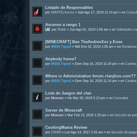
Listado de Responsables
por
|WHITE| Kut ku
»
Sab Ago 17, 2019 11:14 pm
» en
Consul
Ascenso a rango 1
por
Robik
»
Jue Ago 01, 2019 1:56 am
» en
Solicitudes c
[MINECRAFT] Ban TheAndresXxs y Euse
por
|RED| TigreX
»
Mié Ene 02, 2019 1:05 am
» en
Reclamac
Anybody home?
por
|RED| TigreX
»
Dom Sep 16, 2018 11:24 pm
» en
Cantina
Where is Administration forum.clanjhoo.com??
por
|RED| TigreX
»
Dom Sep 16, 2018 11:24 pm
» en
Cantina
Lista de Juegos del clan
por
Mowser
»
Vie Mar 30, 2018 5:13 pm
» en
Consultas
Server de Minecraft
por
Mowser
»
Mar Feb 13, 2018 1:25 pm
» en
Sección de ju
CookingMama Review
por
CR3W
»
Lun Ago 14, 2017 2:25 am
» en
Sección de juego