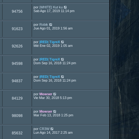
por
|WHITE| Kut ku
Sab Ago 17, 2019 11:14 pm
94756
por
Robik
Jue Ago 01, 2019 1:56 am
91623
por
|RED| TigreX
Mié Ene 02, 2019 1:05 am
92626
por
|RED| TigreX
Dom Sep 16, 2018 11:24 pm
94598
por
|RED| TigreX
Dom Sep 16, 2018 11:24 pm
94837
por
Mowser
Vie Mar 30, 2018 5:13 pm
84129
por
Mowser
Mar Feb 13, 2018 1:25 pm
98098
por
CR3W
Lun Ago 14, 2017 2:25 am
85632