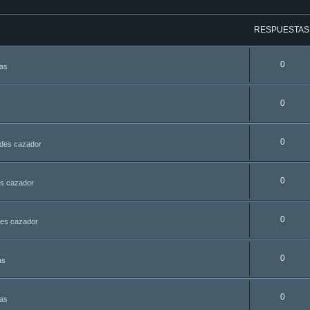
RESPUESTAS
0
tas
0
0
udes cazador
0
es cazador
0
des cazador
0
as
0
tas