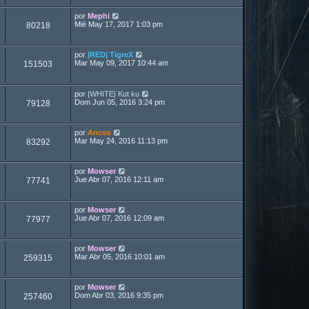
por
Mephi
Mié May 17, 2017 1:03 pm
80218
por
|RED| TigreX
Mar May 09, 2017 10:44 am
151503
por
|WHITE| Kut ku
Dom Jun 05, 2016 3:24 pm
79128
por
Ancso
Mar May 24, 2016 11:13 pm
83292
por
Mowser
Jue Abr 07, 2016 12:11 am
77741
por
Mowser
Jue Abr 07, 2016 12:09 am
77977
por
Mowser
Mar Abr 05, 2016 10:01 am
259315
por
Mowser
Dom Abr 03, 2016 9:35 pm
257460