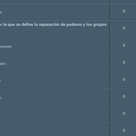
0
os
r la que se define la separación de poderes y los grupos
0
0
aciones
0
opic)
0
s
0
s
0
0