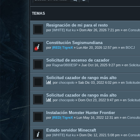
TEMAS
Resignación de mi para el resto
por
|WHITE| Kut ku
»
Dom Abr 26, 2026 7:21 pm
» en
Consul
Constitución Segismundiana
por
|RED| TigreX
»
Lun Abr 20, 2026 12:57 pm
» en
BOCJ
Solicitud de ascenso de cazador
por
Ragnar0800ESP
»
Jue Oct 16, 2025 9:27 pm
» en
Solicit
Solicitud cazador de rango más alto
por
chocopolo
»
Sab Dic 03, 2022 6:02 pm
» en
Solicitud
Solicitud cazador de rango más alto
por
chocopolo
»
Dom Oct 23, 2022 9:47 pm
» en
Solicitu
Instalación Monster Hunter Frontier
por
|RED| TigreX
»
Lun May 16, 2022 12:31 am
» en
Consult
Estado servidor Minecraft
por
|WHITE| Kut ku
»
Dom Dic 12, 2021 5:08 pm
» en
Consul