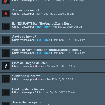
Último mensaje por
|WHITE| Kut ku
«
Sab Ago 17, 2019 11:14 pm
Ascenso a rango 1
Último mensaje por
Robik
«
Jue Ago 01, 2019 1:56 am
[MINECRAFT] Ban TheAndresXxs y Euse
Último mensaje por
|RED| TigreX
«
Mié Ene 02, 2019 1:05 am
Anybody home?
Último mensaje por
|RED| TigreX
«
Dom Sep 16, 2018 11:24 pm
Where is Administration forum.clanjhoo.com??
Último mensaje por
|RED| TigreX
«
Dom Sep 16, 2018 11:24 pm
Lista de Juegos del clan
Último mensaje por
Mowser
«
Vie Mar 30, 2018 5:13 pm
Server de Minecraft
Último mensaje por
Mowser
«
Mar Feb 13, 2018 1:25 pm
CookingMama Review
Último mensaje por
CR3W
«
Lun Ago 14, 2017 2:25 am
Juego de navegador