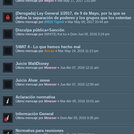
Último mensaje por
Mephi
«
Mié May 17, 2017 1:03 pm
(Derogada) Ley General 1/2017, de 9 de Mayo, por la que se
define la separación de poderes y los grupos que los ostentan
Último mensaje por
|RED| TigreX
«
Mar May 09, 2017 10:44 am
Disculpa pública+Sanción
Último mensaje por
|WHITE| Kut ku
«
Dom Jun 05, 2016 3:24 pm
SWAT 4 - Lo que hemos hecho mal
Último mensaje por
Ancso
«
Mar May 24, 2016 11:13 pm
Juicio WaltDisney
Último mensaje por
Mowser
«
Jue Abr 07, 2016 12:11 am
Juicio Alvar_snow
Último mensaje por
Mowser
«
Jue Abr 07, 2016 12:09 am
Aclaración normativa
Último mensaje por
Mowser
«
Mar Abr 05, 2016 10:01 am
Información General
Último mensaje por
Mowser
«
Dom Abr 03, 2016 9:35 pm
Normativa para reuniones