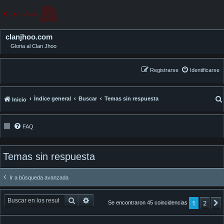
clanjhoo.com
Gloria al Clan Jhoo
Registrarse
Identificarse
Índice general
Buscar
Temas sin respuesta
Inicio
FAQ
Temas sin respuesta
Ir a búsqueda avanzada
Buscar
Búsqueda avanzada
1
2
Se encontraron 45 coincidencias