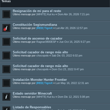
Temas
Resignación de mi para el resto
Último mensaje por
|WHITE| Kut ku
«
Dom Abr 26, 2026 7:21 pm
Constitución Segismundiana
Último mensaje por
|RED| TigreX
«
Lun Abr 20, 2026 12:57 pm
Solicitud de ascenso de cazador
Último mensaje por
Ragnar0800ESP
«
Jue Oct 16, 2025 9:27 pm
Solicitud cazador de rango más alto
Último mensaje por
chocopolo
«
Sab Dic 03, 2022 6:02 pm
Solicitud cazador de rango más alto
Último mensaje por
chocopolo
«
Dom Oct 23, 2022 9:47 pm
Instalación Monster Hunter Frontier
Último mensaje por
|RED| TigreX
«
Lun May 16, 2022 12:31 am
Estado servidor Minecraft
Último mensaje por
|WHITE| Kut ku
«
Dom Dic 12, 2021 5:08 pm
Listado de Responsables