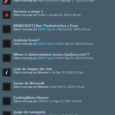
Último mensaje por
|WHITE| Kut ku
«
Sab Ago 17, 2019 11:14 pm
Ascenso a rango 1
Último mensaje por
Robik
«
Jue Ago 01, 2019 1:56 am
[MINECRAFT] Ban TheAndresXxs y Euse
Último mensaje por
|RED| TigreX
«
Mié Ene 02, 2019 1:05 am
Anybody home?
Último mensaje por
|RED| TigreX
«
Dom Sep 16, 2018 11:24 pm
Where is Administration forum.clanjhoo.com??
Último mensaje por
|RED| TigreX
«
Dom Sep 16, 2018 11:24 pm
Lista de Juegos del clan
Último mensaje por
Mowser
«
Vie Mar 30, 2018 5:13 pm
Server de Minecraft
Último mensaje por
Mowser
«
Mar Feb 13, 2018 1:25 pm
CookingMama Review
Último mensaje por
CR3W
«
Lun Ago 14, 2017 2:25 am
Juego de navegador