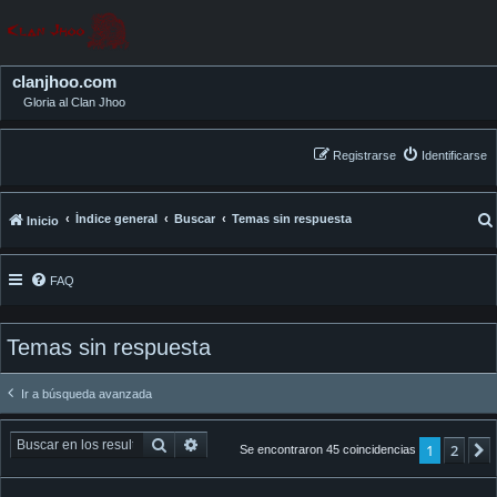
clanjhoo.com
Gloria al Clan Jhoo
Registrarse
Identificarse
Índice general
Buscar
Temas sin respuesta
Inicio
FAQ
Temas sin respuesta
Ir a búsqueda avanzada
Buscar
Búsqueda avanzada
1
2
Se encontraron 45 coincidencias