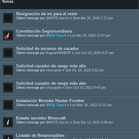
Temas
Resignación de mi para el resto
Último mensaje por
|WHITE| Kut ku
«
Dom Abr 26, 2026 7:21 pm
Constitución Segismundiana
Último mensaje por
|RED| TigreX
«
Lun Abr 20, 2026 12:57 pm
Solicitud de ascenso de cazador
Último mensaje por
Ragnar0800ESP
«
Jue Oct 16, 2025 9:27 pm
Solicitud cazador de rango más alto
Último mensaje por
chocopolo
«
Sab Dic 03, 2022 6:02 pm
Solicitud cazador de rango más alto
Último mensaje por
chocopolo
«
Dom Oct 23, 2022 9:47 pm
Instalación Monster Hunter Frontier
Último mensaje por
|RED| TigreX
«
Lun May 16, 2022 12:31 am
Estado servidor Minecraft
Último mensaje por
|WHITE| Kut ku
«
Dom Dic 12, 2021 5:08 pm
Listado de Responsables