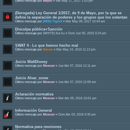
Último mensaje por
Mephi
«
Mié May 17, 2017 1:03 pm
(Derogada) Ley General 1/2017, de 9 de Mayo, por la que se
define la separación de poderes y los grupos que los ostentan
Último mensaje por
|RED| TigreX
«
Mar May 09, 2017 10:44 am
Disculpa pública+Sanción
Último mensaje por
|WHITE| Kut ku
«
Dom Jun 05, 2016 3:24 pm
SWAT 4 - Lo que hemos hecho mal
Último mensaje por
Ancso
«
Mar May 24, 2016 11:13 pm
Juicio WaltDisney
Último mensaje por
Mowser
«
Jue Abr 07, 2016 12:11 am
Juicio Alvar_snow
Último mensaje por
Mowser
«
Jue Abr 07, 2016 12:09 am
Aclaración normativa
Último mensaje por
Mowser
«
Mar Abr 05, 2016 10:01 am
Información General
Último mensaje por
Mowser
«
Dom Abr 03, 2016 9:35 pm
Normativa para reuniones