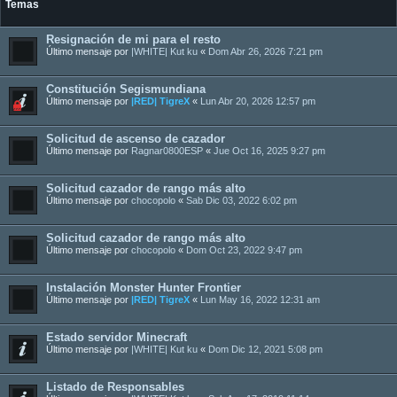
Temas
Resignación de mi para el resto
Último mensaje por
|WHITE| Kut ku
«
Dom Abr 26, 2026 7:21 pm
Constitución Segismundiana
Último mensaje por
|RED| TigreX
«
Lun Abr 20, 2026 12:57 pm
Solicitud de ascenso de cazador
Último mensaje por
Ragnar0800ESP
«
Jue Oct 16, 2025 9:27 pm
Solicitud cazador de rango más alto
Último mensaje por
chocopolo
«
Sab Dic 03, 2022 6:02 pm
Solicitud cazador de rango más alto
Último mensaje por
chocopolo
«
Dom Oct 23, 2022 9:47 pm
Instalación Monster Hunter Frontier
Último mensaje por
|RED| TigreX
«
Lun May 16, 2022 12:31 am
Estado servidor Minecraft
Último mensaje por
|WHITE| Kut ku
«
Dom Dic 12, 2021 5:08 pm
Listado de Responsables