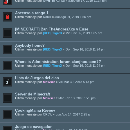
Último mensaje por
|WHITE| Kut ku
«
Sab Ago 17, 2019 11:14 pm
Ascenso a rango 1
Último mensaje por
Robik
«
Jue Ago 01, 2019 1:56 am
[MINECRAFT] Ban TheAndresXxs y Euse
Último mensaje por
|RED| TigreX
«
Mié Ene 02, 2019 1:05 am
Anybody home?
Último mensaje por
|RED| TigreX
«
Dom Sep 16, 2018 11:24 pm
Where is Administration forum.clanjhoo.com??
Último mensaje por
|RED| TigreX
«
Dom Sep 16, 2018 11:24 pm
Lista de Juegos del clan
Último mensaje por
Mowser
«
Vie Mar 30, 2018 5:13 pm
Server de Minecraft
Último mensaje por
Mowser
«
Mar Feb 13, 2018 1:25 pm
CookingMama Review
Último mensaje por
CR3W
«
Lun Ago 14, 2017 2:25 am
Juego de navegador