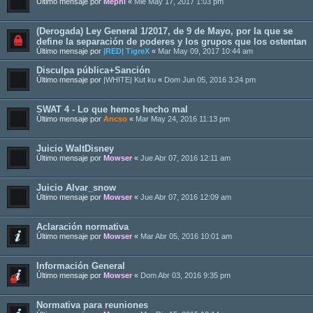
Último mensaje por
Mephi
«
Mié May 17, 2017 1:03 pm
(Derogada) Ley General 1/2017, de 9 de Mayo, por la que se
define la separación de poderes y los grupos que los ostentan
Último mensaje por
|RED| TigreX
«
Mar May 09, 2017 10:44 am
Disculpa pública+Sanción
Último mensaje por
|WHITE| Kut ku
«
Dom Jun 05, 2016 3:24 pm
SWAT 4 - Lo que hemos hecho mal
Último mensaje por
Ancso
«
Mar May 24, 2016 11:13 pm
Juicio WaltDisney
Último mensaje por
Mowser
«
Jue Abr 07, 2016 12:11 am
Juicio Alvar_snow
Último mensaje por
Mowser
«
Jue Abr 07, 2016 12:09 am
Aclaración normativa
Último mensaje por
Mowser
«
Mar Abr 05, 2016 10:01 am
Información General
Último mensaje por
Mowser
«
Dom Abr 03, 2016 9:35 pm
Normativa para reuniones