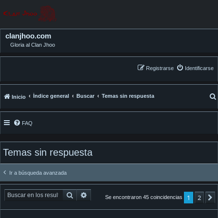
clanjhoo.com
Gloria al Clan Jhoo
Registrarse
Identificarse
Índice general
Buscar
Temas sin respuesta
Inicio
FAQ
Temas sin respuesta
Ir a búsqueda avanzada
Buscar
Búsqueda avanzada
1
2
Se encontraron 45 coincidencias