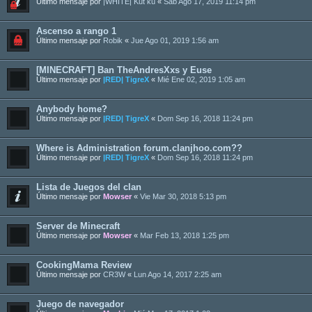
Último mensaje por
|WHITE| Kut ku
«
Sab Ago 17, 2019 11:14 pm
Ascenso a rango 1
Último mensaje por
Robik
«
Jue Ago 01, 2019 1:56 am
[MINECRAFT] Ban TheAndresXxs y Euse
Último mensaje por
|RED| TigreX
«
Mié Ene 02, 2019 1:05 am
Anybody home?
Último mensaje por
|RED| TigreX
«
Dom Sep 16, 2018 11:24 pm
Where is Administration forum.clanjhoo.com??
Último mensaje por
|RED| TigreX
«
Dom Sep 16, 2018 11:24 pm
Lista de Juegos del clan
Último mensaje por
Mowser
«
Vie Mar 30, 2018 5:13 pm
Server de Minecraft
Último mensaje por
Mowser
«
Mar Feb 13, 2018 1:25 pm
CookingMama Review
Último mensaje por
CR3W
«
Lun Ago 14, 2017 2:25 am
Juego de navegador