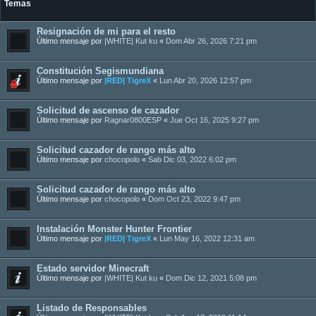
Temas
Resignación de mi para el resto
Último mensaje por
|WHITE| Kut ku
«
Dom Abr 26, 2026 7:21 pm
Constitución Segismundiana
Último mensaje por
|RED| TigreX
«
Lun Abr 20, 2026 12:57 pm
Solicitud de ascenso de cazador
Último mensaje por
Ragnar0800ESP
«
Jue Oct 16, 2025 9:27 pm
Solicitud cazador de rango más alto
Último mensaje por
chocopolo
«
Sab Dic 03, 2022 6:02 pm
Solicitud cazador de rango más alto
Último mensaje por
chocopolo
«
Dom Oct 23, 2022 9:47 pm
Instalación Monster Hunter Frontier
Último mensaje por
|RED| TigreX
«
Lun May 16, 2022 12:31 am
Estado servidor Minecraft
Último mensaje por
|WHITE| Kut ku
«
Dom Dic 12, 2021 5:08 pm
Listado de Responsables