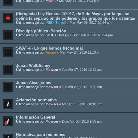
Último mensaje por
Mephi
«
Mié May 17, 2017 1:03 pm
(Derogada) Ley General 1/2017, de 9 de Mayo, por la que se
define la separación de poderes y los grupos que los ostentan
Último mensaje por
|RED| TigreX
«
Mar May 09, 2017 10:44 am
Disculpa pública+Sanción
Último mensaje por
|WHITE| Kut ku
«
Dom Jun 05, 2016 3:24 pm
SWAT 4 - Lo que hemos hecho mal
Último mensaje por
Ancso
«
Mar May 24, 2016 11:13 pm
Juicio WaltDisney
Último mensaje por
Mowser
«
Jue Abr 07, 2016 12:11 am
Juicio Alvar_snow
Último mensaje por
Mowser
«
Jue Abr 07, 2016 12:09 am
Aclaración normativa
Último mensaje por
Mowser
«
Mar Abr 05, 2016 10:01 am
Información General
Último mensaje por
Mowser
«
Dom Abr 03, 2016 9:35 pm
Normativa para reuniones