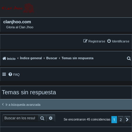
clanjhoo.com
Gloria al Clan Jhoo
Registrarse
Identificarse
Índice general
Buscar
Temas sin respuesta
Inicio
FAQ
Temas sin respuesta
Ir a búsqueda avanzada
Buscar
Búsqueda avanzada
1
2
Se encontraron 45 coincidencias