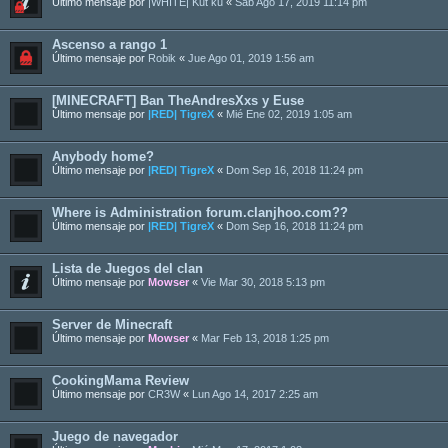
Último mensaje por
|WHITE| Kut ku
«
Sab Ago 17, 2019 11:14 pm
Ascenso a rango 1
Último mensaje por
Robik
«
Jue Ago 01, 2019 1:56 am
[MINECRAFT] Ban TheAndresXxs y Euse
Último mensaje por
|RED| TigreX
«
Mié Ene 02, 2019 1:05 am
Anybody home?
Último mensaje por
|RED| TigreX
«
Dom Sep 16, 2018 11:24 pm
Where is Administration forum.clanjhoo.com??
Último mensaje por
|RED| TigreX
«
Dom Sep 16, 2018 11:24 pm
Lista de Juegos del clan
Último mensaje por
Mowser
«
Vie Mar 30, 2018 5:13 pm
Server de Minecraft
Último mensaje por
Mowser
«
Mar Feb 13, 2018 1:25 pm
CookingMama Review
Último mensaje por
CR3W
«
Lun Ago 14, 2017 2:25 am
Juego de navegador