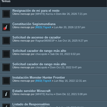
Temas
Resignación de mi para el resto
Último mensaje por
|WHITE| Kut ku
«
Dom Abr 26, 2026 7:21 pm
Constitución Segismundiana
Último mensaje por
|RED| TigreX
«
Lun Abr 20, 2026 12:57 pm
Solicitud de ascenso de cazador
Último mensaje por
Ragnar0800ESP
«
Jue Oct 16, 2025 9:27 pm
Solicitud cazador de rango más alto
Último mensaje por
chocopolo
«
Sab Dic 03, 2022 6:02 pm
Solicitud cazador de rango más alto
Último mensaje por
chocopolo
«
Dom Oct 23, 2022 9:47 pm
Instalación Monster Hunter Frontier
Último mensaje por
|RED| TigreX
«
Lun May 16, 2022 12:31 am
Estado servidor Minecraft
Último mensaje por
|WHITE| Kut ku
«
Dom Dic 12, 2021 5:08 pm
Listado de Responsables