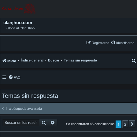
clanjhoo.com
Gloria al Clan Jhoo
Registrarse
Identificarse
Índice general
Buscar
Temas sin respuesta
Inicio
FAQ
Temas sin respuesta
Ir a búsqueda avanzada
Buscar
Búsqueda avanzada
1
2
Se encontraron 45 coincidencias