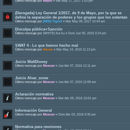
Último mensaje por
Mephi
«
Mié May 17, 2017 1:03 pm
(Derogada) Ley General 1/2017, de 9 de Mayo, por la que se
define la separación de poderes y los grupos que los ostentan
Último mensaje por
|RED| TigreX
«
Mar May 09, 2017 10:44 am
Disculpa pública+Sanción
Último mensaje por
|WHITE| Kut ku
«
Dom Jun 05, 2016 3:24 pm
SWAT 4 - Lo que hemos hecho mal
Último mensaje por
Ancso
«
Mar May 24, 2016 11:13 pm
Juicio WaltDisney
Último mensaje por
Mowser
«
Jue Abr 07, 2016 12:11 am
Juicio Alvar_snow
Último mensaje por
Mowser
«
Jue Abr 07, 2016 12:09 am
Aclaración normativa
Último mensaje por
Mowser
«
Mar Abr 05, 2016 10:01 am
Información General
Último mensaje por
Mowser
«
Dom Abr 03, 2016 9:35 pm
Normativa para reuniones