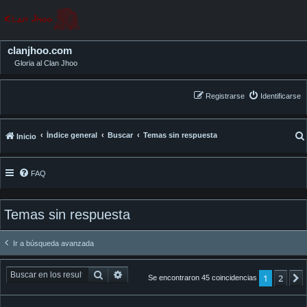
clanjhoo.com
Gloria al Clan Jhoo
Registrarse
Identificarse
Índice general
Buscar
Temas sin respuesta
Inicio
FAQ
Temas sin respuesta
Ir a búsqueda avanzada
Buscar
Búsqueda avanzada
1
2
Se encontraron 45 coincidencias