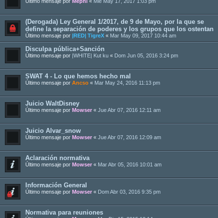
Último mensaje por
Mephi
«
Mié May 17, 2017 1:03 pm
(Derogada) Ley General 1/2017, de 9 de Mayo, por la que se
define la separación de poderes y los grupos que los ostentan
Último mensaje por
|RED| TigreX
«
Mar May 09, 2017 10:44 am
Disculpa pública+Sanción
Último mensaje por
|WHITE| Kut ku
«
Dom Jun 05, 2016 3:24 pm
SWAT 4 - Lo que hemos hecho mal
Último mensaje por
Ancso
«
Mar May 24, 2016 11:13 pm
Juicio WaltDisney
Último mensaje por
Mowser
«
Jue Abr 07, 2016 12:11 am
Juicio Alvar_snow
Último mensaje por
Mowser
«
Jue Abr 07, 2016 12:09 am
Aclaración normativa
Último mensaje por
Mowser
«
Mar Abr 05, 2016 10:01 am
Información General
Último mensaje por
Mowser
«
Dom Abr 03, 2016 9:35 pm
Normativa para reuniones