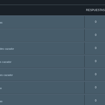
RESPUESTAS
0
tas
0
0
udes cazador
0
es cazador
0
des cazador
0
as
0
tas