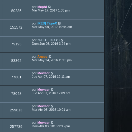
por
Mephi
Mié May 17, 2017 1:03 pm
80285
por
|RED| TigreX
Mar May 09, 2017 10:44 am
151572
por
|WHITE| Kut ku
Dom Jun 05, 2016 3:24 pm
79193
por
Ancso
Mar May 24, 2016 11:13 pm
83362
por
Mowser
Jue Abr 07, 2016 12:11 am
77801
por
Mowser
Jue Abr 07, 2016 12:09 am
78048
por
Mowser
Mar Abr 05, 2016 10:01 am
259613
por
Mowser
Dom Abr 03, 2016 9:35 pm
257739