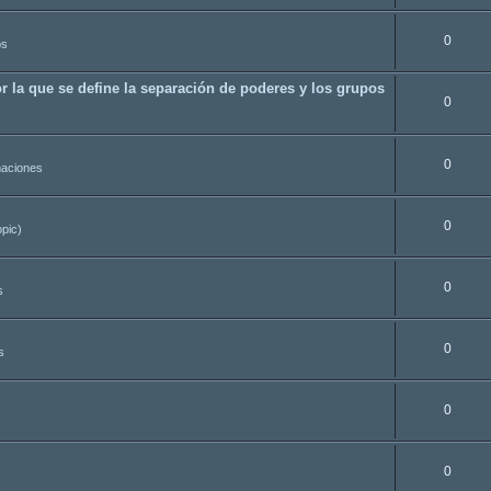
0
os
r la que se define la separación de poderes y los grupos
0
0
aciones
0
opic)
0
s
0
s
0
0