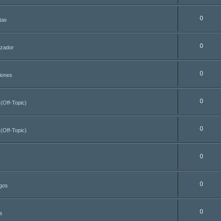
0
tas
0
azador
0
iones
0
 (Off-Topic)
0
 (Off-Topic)
0
0
egos
0
s