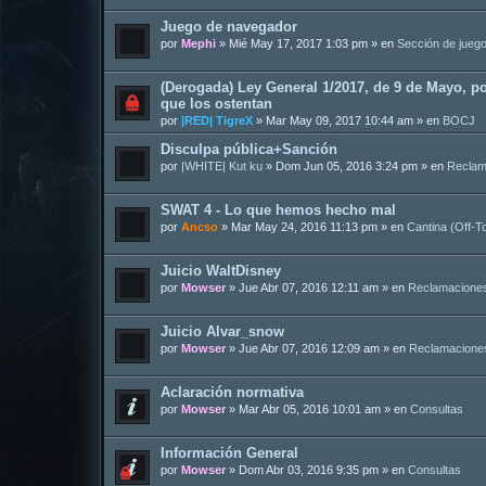
Juego de navegador
por
Mephi
»
Mié May 17, 2017 1:03 pm
» en
Sección de jueg
(Derogada) Ley General 1/2017, de 9 de Mayo, po
que los ostentan
por
|RED| TigreX
»
Mar May 09, 2017 10:44 am
» en
BOCJ
Disculpa pública+Sanción
por
|WHITE| Kut ku
»
Dom Jun 05, 2016 3:24 pm
» en
Reclam
SWAT 4 - Lo que hemos hecho mal
por
Ancso
»
Mar May 24, 2016 11:13 pm
» en
Cantina (Off-T
Juicio WaltDisney
por
Mowser
»
Jue Abr 07, 2016 12:11 am
» en
Reclamacione
Juicio Alvar_snow
por
Mowser
»
Jue Abr 07, 2016 12:09 am
» en
Reclamacione
Aclaración normativa
por
Mowser
»
Mar Abr 05, 2016 10:01 am
» en
Consultas
Información General
por
Mowser
»
Dom Abr 03, 2016 9:35 pm
» en
Consultas