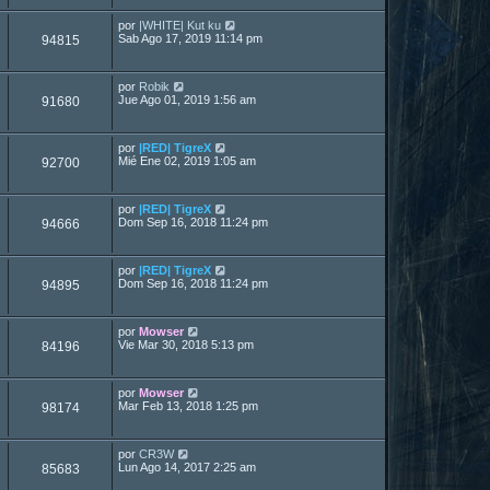
por
|WHITE| Kut ku
Sab Ago 17, 2019 11:14 pm
94815
por
Robik
Jue Ago 01, 2019 1:56 am
91680
por
|RED| TigreX
Mié Ene 02, 2019 1:05 am
92700
por
|RED| TigreX
Dom Sep 16, 2018 11:24 pm
94666
por
|RED| TigreX
Dom Sep 16, 2018 11:24 pm
94895
por
Mowser
Vie Mar 30, 2018 5:13 pm
84196
por
Mowser
Mar Feb 13, 2018 1:25 pm
98174
por
CR3W
Lun Ago 14, 2017 2:25 am
85683