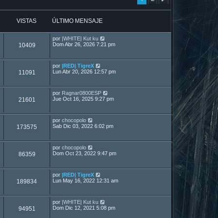
VISTAS
ÚLTIMO MENSAJE
por
|WHITE| Kut ku
Dom Abr 26, 2026 7:21 pm
10409
por
|RED| TigreX
Lun Abr 20, 2026 12:57 pm
11091
por
Ragnar0800ESP
Jue Oct 16, 2025 9:27 pm
21601
por
chocopolo
Sab Dic 03, 2022 6:02 pm
173575
por
chocopolo
Dom Oct 23, 2022 9:47 pm
86359
por
|RED| TigreX
Lun May 16, 2022 12:31 am
189834
por
|WHITE| Kut ku
Dom Dic 12, 2021 5:08 pm
94951