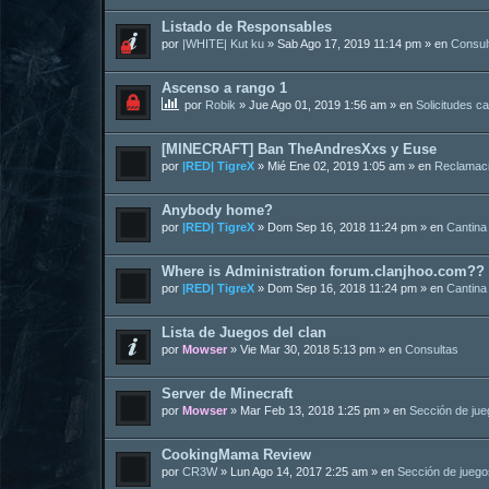
Listado de Responsables
por
|WHITE| Kut ku
»
Sab Ago 17, 2019 11:14 pm
» en
Consul
Ascenso a rango 1
por
Robik
»
Jue Ago 01, 2019 1:56 am
» en
Solicitudes c
[MINECRAFT] Ban TheAndresXxs y Euse
por
|RED| TigreX
»
Mié Ene 02, 2019 1:05 am
» en
Reclamac
Anybody home?
por
|RED| TigreX
»
Dom Sep 16, 2018 11:24 pm
» en
Cantina
Where is Administration forum.clanjhoo.com??
por
|RED| TigreX
»
Dom Sep 16, 2018 11:24 pm
» en
Cantina
Lista de Juegos del clan
por
Mowser
»
Vie Mar 30, 2018 5:13 pm
» en
Consultas
Server de Minecraft
por
Mowser
»
Mar Feb 13, 2018 1:25 pm
» en
Sección de ju
CookingMama Review
por
CR3W
»
Lun Ago 14, 2017 2:25 am
» en
Sección de juego