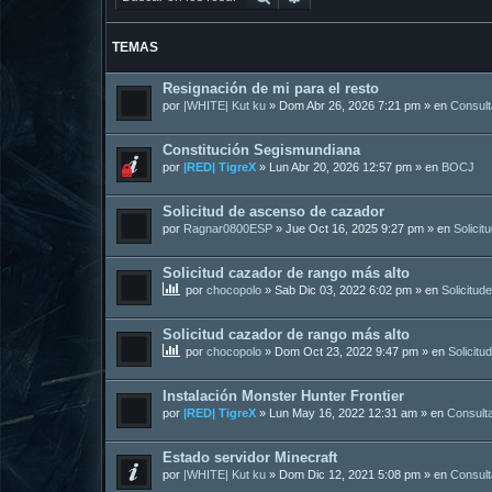
TEMAS
Resignación de mi para el resto
por
|WHITE| Kut ku
»
Dom Abr 26, 2026 7:21 pm
» en
Consul
Constitución Segismundiana
por
|RED| TigreX
»
Lun Abr 20, 2026 12:57 pm
» en
BOCJ
Solicitud de ascenso de cazador
por
Ragnar0800ESP
»
Jue Oct 16, 2025 9:27 pm
» en
Solicit
Solicitud cazador de rango más alto
por
chocopolo
»
Sab Dic 03, 2022 6:02 pm
» en
Solicitud
Solicitud cazador de rango más alto
por
chocopolo
»
Dom Oct 23, 2022 9:47 pm
» en
Solicitu
Instalación Monster Hunter Frontier
por
|RED| TigreX
»
Lun May 16, 2022 12:31 am
» en
Consult
Estado servidor Minecraft
por
|WHITE| Kut ku
»
Dom Dic 12, 2021 5:08 pm
» en
Consul