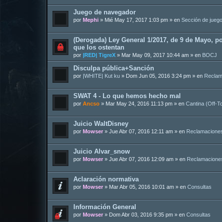
Juego de navegador
por
Mephi
»
Mié May 17, 2017 1:03 pm
» en
Sección de jueg
(Derogada) Ley General 1/2017, de 9 de Mayo, po
que los ostentan
por
|RED| TigreX
»
Mar May 09, 2017 10:44 am
» en
BOCJ
Disculpa pública+Sanción
por
|WHITE| Kut ku
»
Dom Jun 05, 2016 3:24 pm
» en
Reclam
SWAT 4 - Lo que hemos hecho mal
por
Ancso
»
Mar May 24, 2016 11:13 pm
» en
Cantina (Off-T
Juicio WaltDisney
por
Mowser
»
Jue Abr 07, 2016 12:11 am
» en
Reclamacione
Juicio Alvar_snow
por
Mowser
»
Jue Abr 07, 2016 12:09 am
» en
Reclamacione
Aclaración normativa
por
Mowser
»
Mar Abr 05, 2016 10:01 am
» en
Consultas
Información General
por
Mowser
»
Dom Abr 03, 2016 9:35 pm
» en
Consultas