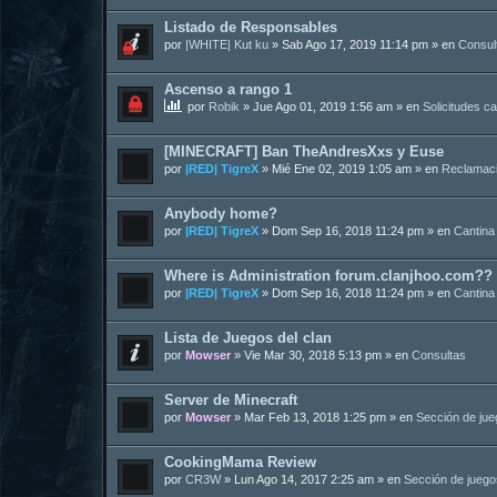
Listado de Responsables
por
|WHITE| Kut ku
»
Sab Ago 17, 2019 11:14 pm
» en
Consul
Ascenso a rango 1
por
Robik
»
Jue Ago 01, 2019 1:56 am
» en
Solicitudes c
[MINECRAFT] Ban TheAndresXxs y Euse
por
|RED| TigreX
»
Mié Ene 02, 2019 1:05 am
» en
Reclamac
Anybody home?
por
|RED| TigreX
»
Dom Sep 16, 2018 11:24 pm
» en
Cantina
Where is Administration forum.clanjhoo.com??
por
|RED| TigreX
»
Dom Sep 16, 2018 11:24 pm
» en
Cantina
Lista de Juegos del clan
por
Mowser
»
Vie Mar 30, 2018 5:13 pm
» en
Consultas
Server de Minecraft
por
Mowser
»
Mar Feb 13, 2018 1:25 pm
» en
Sección de ju
CookingMama Review
por
CR3W
»
Lun Ago 14, 2017 2:25 am
» en
Sección de juego