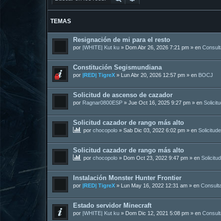
TEMAS
Resignación de mi para el resto
por
|WHITE| Kut ku
»
Dom Abr 26, 2026 7:21 pm
» en
Consul
Constitución Segismundiana
por
|RED| TigreX
»
Lun Abr 20, 2026 12:57 pm
» en
BOCJ
Solicitud de ascenso de cazador
por
Ragnar0800ESP
»
Jue Oct 16, 2025 9:27 pm
» en
Solicit
Solicitud cazador de rango más alto
por
chocopolo
»
Sab Dic 03, 2022 6:02 pm
» en
Solicitud
Solicitud cazador de rango más alto
por
chocopolo
»
Dom Oct 23, 2022 9:47 pm
» en
Solicitu
Instalación Monster Hunter Frontier
por
|RED| TigreX
»
Lun May 16, 2022 12:31 am
» en
Consult
Estado servidor Minecraft
por
|WHITE| Kut ku
»
Dom Dic 12, 2021 5:08 pm
» en
Consul