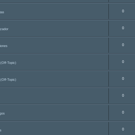
0
tas
0
azador
0
iones
0
 (Off-Topic)
0
 (Off-Topic)
0
0
egos
0
s