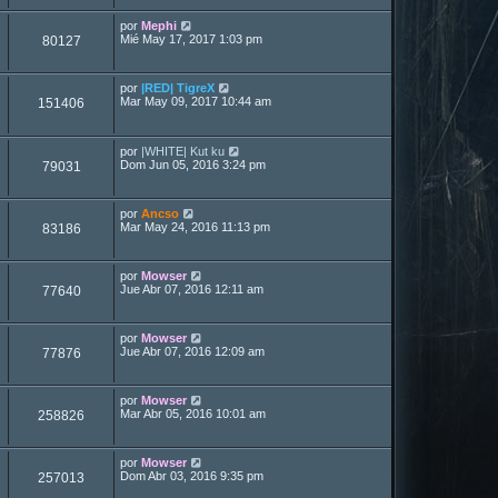
por
Mephi
Mié May 17, 2017 1:03 pm
80127
por
|RED| TigreX
Mar May 09, 2017 10:44 am
151406
por
|WHITE| Kut ku
Dom Jun 05, 2016 3:24 pm
79031
por
Ancso
Mar May 24, 2016 11:13 pm
83186
por
Mowser
Jue Abr 07, 2016 12:11 am
77640
por
Mowser
Jue Abr 07, 2016 12:09 am
77876
por
Mowser
Mar Abr 05, 2016 10:01 am
258826
por
Mowser
Dom Abr 03, 2016 9:35 pm
257013