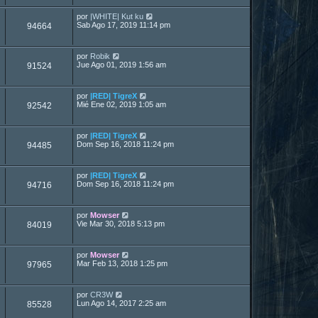
por
|WHITE| Kut ku
Sab Ago 17, 2019 11:14 pm
94664
por
Robik
Jue Ago 01, 2019 1:56 am
91524
por
|RED| TigreX
Mié Ene 02, 2019 1:05 am
92542
por
|RED| TigreX
Dom Sep 16, 2018 11:24 pm
94485
por
|RED| TigreX
Dom Sep 16, 2018 11:24 pm
94716
por
Mowser
Vie Mar 30, 2018 5:13 pm
84019
por
Mowser
Mar Feb 13, 2018 1:25 pm
97965
por
CR3W
Lun Ago 14, 2017 2:25 am
85528