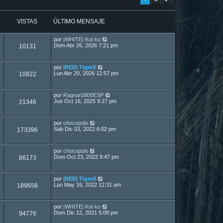
VISTAS
ÚLTIMO MENSAJE
por
|WHITE| Kut ku
Dom Abr 26, 2026 7:21 pm
10131
por
|RED| TigreX
Lun Abr 20, 2026 12:57 pm
10822
por
Ragnar0800ESP
Jue Oct 16, 2025 9:27 pm
21346
por
chocopolo
Sab Dic 03, 2022 6:02 pm
173396
por
chocopolo
Dom Oct 23, 2022 9:47 pm
86173
por
|RED| TigreX
Lun May 16, 2022 12:31 am
189658
por
|WHITE| Kut ku
Dom Dic 12, 2021 5:08 pm
94776