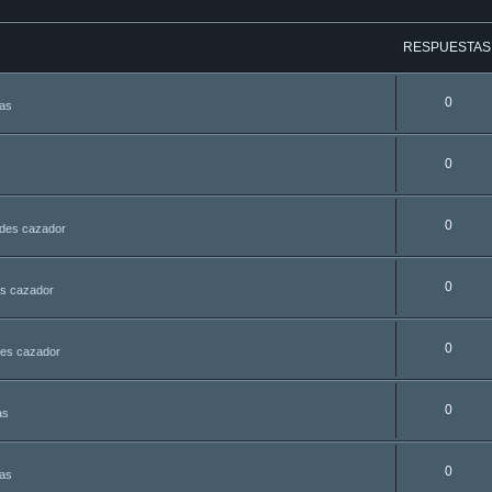
RESPUESTAS
0
tas
0
0
udes cazador
0
es cazador
0
des cazador
0
as
0
tas