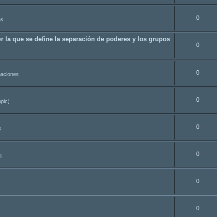
0
os
r la que se define la separación de poderes y los grupos
0
0
aciones
0
opic)
0
s
0
s
0
0