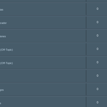
0
tas
0
azador
0
iones
0
 (Off-Topic)
0
 (Off-Topic)
0
0
egos
0
s