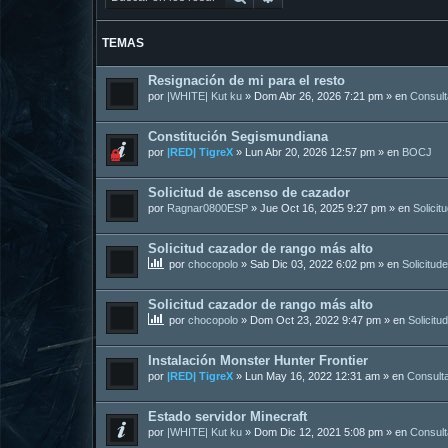
TEMAS
Resignación de mi para el resto
por
|WHITE| Kut ku
»
Dom Abr 26, 2026 7:21 pm
» en
Consul
Constitución Segismundiana
por
|RED| TigreX
»
Lun Abr 20, 2026 12:57 pm
» en
BOCJ
Solicitud de ascenso de cazador
por
Ragnar0800ESP
»
Jue Oct 16, 2025 9:27 pm
» en
Solicit
Solicitud cazador de rango más alto
por
chocopolo
»
Sab Dic 03, 2022 6:02 pm
» en
Solicitud
Solicitud cazador de rango más alto
por
chocopolo
»
Dom Oct 23, 2022 9:47 pm
» en
Solicitu
Instalación Monster Hunter Frontier
por
|RED| TigreX
»
Lun May 16, 2022 12:31 am
» en
Consult
Estado servidor Minecraft
por
|WHITE| Kut ku
»
Dom Dic 12, 2021 5:08 pm
» en
Consul