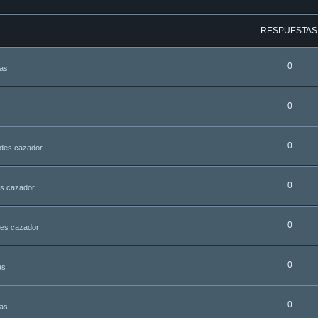
RESPUESTAS
0
tas
0
0
udes cazador
0
es cazador
0
des cazador
0
as
0
tas