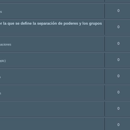
0
os
r la que se define la separación de poderes y los grupos
0
0
aciones
0
opic)
0
s
0
s
0
0