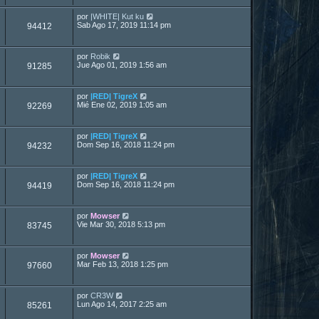
por
|WHITE| Kut ku
Sab Ago 17, 2019 11:14 pm
94412
por
Robik
Jue Ago 01, 2019 1:56 am
91285
por
|RED| TigreX
Mié Ene 02, 2019 1:05 am
92269
por
|RED| TigreX
Dom Sep 16, 2018 11:24 pm
94232
por
|RED| TigreX
Dom Sep 16, 2018 11:24 pm
94419
por
Mowser
Vie Mar 30, 2018 5:13 pm
83745
por
Mowser
Mar Feb 13, 2018 1:25 pm
97660
por
CR3W
Lun Ago 14, 2017 2:25 am
85261