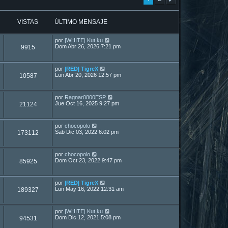
VISTAS
ÚLTIMO MENSAJE
por
|WHITE| Kut ku
Dom Abr 26, 2026 7:21 pm
9915
por
|RED| TigreX
Lun Abr 20, 2026 12:57 pm
10587
por
Ragnar0800ESP
Jue Oct 16, 2025 9:27 pm
21124
por
chocopolo
Sab Dic 03, 2022 6:02 pm
173112
por
chocopolo
Dom Oct 23, 2022 9:47 pm
85925
por
|RED| TigreX
Lun May 16, 2022 12:31 am
189327
por
|WHITE| Kut ku
Dom Dic 12, 2021 5:08 pm
94531