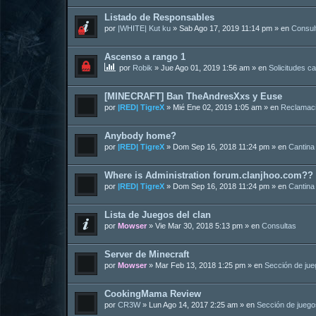
Listado de Responsables
por
|WHITE| Kut ku
»
Sab Ago 17, 2019 11:14 pm
» en
Consul
Ascenso a rango 1
por
Robik
»
Jue Ago 01, 2019 1:56 am
» en
Solicitudes c
[MINECRAFT] Ban TheAndresXxs y Euse
por
|RED| TigreX
»
Mié Ene 02, 2019 1:05 am
» en
Reclamac
Anybody home?
por
|RED| TigreX
»
Dom Sep 16, 2018 11:24 pm
» en
Cantina
Where is Administration forum.clanjhoo.com??
por
|RED| TigreX
»
Dom Sep 16, 2018 11:24 pm
» en
Cantina
Lista de Juegos del clan
por
Mowser
»
Vie Mar 30, 2018 5:13 pm
» en
Consultas
Server de Minecraft
por
Mowser
»
Mar Feb 13, 2018 1:25 pm
» en
Sección de ju
CookingMama Review
por
CR3W
»
Lun Ago 14, 2017 2:25 am
» en
Sección de juego