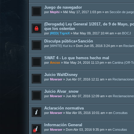
Juego de navegador
por
Mephi
»
Mié May 17, 2017 1:03 pm
» en
Sección de jueg
(Derogada) Ley General 1/2017, de 9 de Mayo, po
que los ostentan
por
|RED| TigreX
»
Mar May 09, 2017 10:44 am
» en
BOCJ
Disculpa pública+Sanción
por
|WHITE| Kut ku
»
Dom Jun 05, 2016 3:24 pm
» en
Reclam
SWAT 4 - Lo que hemos hecho mal
por
Ancso
»
Mar May 24, 2016 11:13 pm
» en
Cantina (Off-T
Juicio WaltDisney
por
Mowser
»
Jue Abr 07, 2016 12:11 am
» en
Reclamacione
Juicio Alvar_snow
por
Mowser
»
Jue Abr 07, 2016 12:09 am
» en
Reclamacione
Aclaración normativa
por
Mowser
»
Mar Abr 05, 2016 10:01 am
» en
Consultas
Información General
por
Mowser
»
Dom Abr 03, 2016 9:35 pm
» en
Consultas