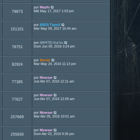
por
Mephi
Mié May 17, 2017 1:03 pm
79873
por
|RED| TigreX
Mar May 09, 2017 10:44 am
151101
por
|WHITE| Kut ku
Dom Jun 05, 2016 3:24 pm
78751
por
Ancso
Mar May 24, 2016 11:13 pm
82924
por
Mowser
Jue Abr 07, 2016 12:11 am
77385
por
Mowser
Jue Abr 07, 2016 12:09 am
77627
por
Mowser
Mar Abr 05, 2016 10:01 am
257669
por
Mowser
Dom Abr 03, 2016 9:35 pm
255830