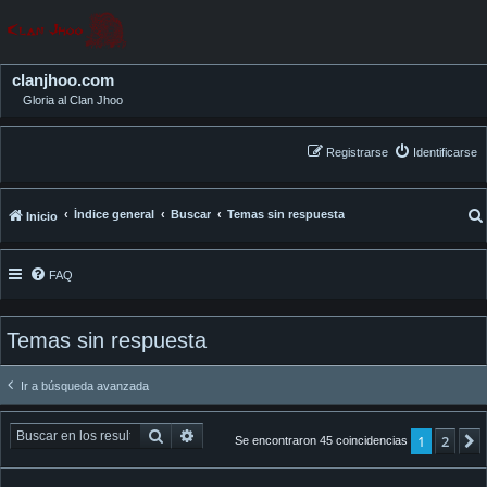
clanjhoo.com
Gloria al Clan Jhoo
Registrarse
Identificarse
Índice general
Buscar
Temas sin respuesta
Inicio
FAQ
Temas sin respuesta
Ir a búsqueda avanzada
Buscar
Búsqueda avanzada
1
2
Se encontraron 45 coincidencias