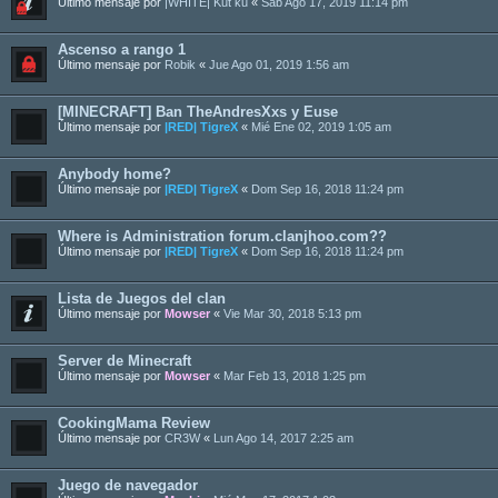
Último mensaje por
|WHITE| Kut ku
«
Sab Ago 17, 2019 11:14 pm
Ascenso a rango 1
Último mensaje por
Robik
«
Jue Ago 01, 2019 1:56 am
[MINECRAFT] Ban TheAndresXxs y Euse
Último mensaje por
|RED| TigreX
«
Mié Ene 02, 2019 1:05 am
Anybody home?
Último mensaje por
|RED| TigreX
«
Dom Sep 16, 2018 11:24 pm
Where is Administration forum.clanjhoo.com??
Último mensaje por
|RED| TigreX
«
Dom Sep 16, 2018 11:24 pm
Lista de Juegos del clan
Último mensaje por
Mowser
«
Vie Mar 30, 2018 5:13 pm
Server de Minecraft
Último mensaje por
Mowser
«
Mar Feb 13, 2018 1:25 pm
CookingMama Review
Último mensaje por
CR3W
«
Lun Ago 14, 2017 2:25 am
Juego de navegador