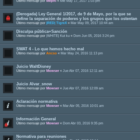
Último mensaje por
Mephi
«
Mié May 17, 2017 1:03 pm
(Derogada) Ley General 1/2017, de 9 de Mayo, por la que se
define la separación de poderes y los grupos que los ostentan
Último mensaje por
|RED| TigreX
«
Mar May 09, 2017 10:44 am
Disculpa pública+Sanción
Último mensaje por
|WHITE| Kut ku
«
Dom Jun 05, 2016 3:24 pm
SWAT 4 - Lo que hemos hecho mal
Último mensaje por
Ancso
«
Mar May 24, 2016 11:13 pm
Juicio WaltDisney
Último mensaje por
Mowser
«
Jue Abr 07, 2016 12:11 am
Juicio Alvar_snow
Último mensaje por
Mowser
«
Jue Abr 07, 2016 12:09 am
Aclaración normativa
Último mensaje por
Mowser
«
Mar Abr 05, 2016 10:01 am
Información General
Último mensaje por
Mowser
«
Dom Abr 03, 2016 9:35 pm
Normativa para reuniones