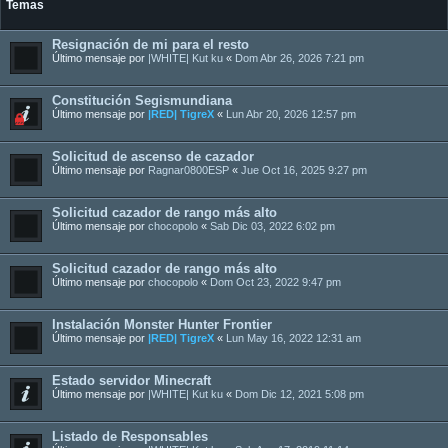
Temas
Resignación de mi para el resto
Último mensaje por
|WHITE| Kut ku
«
Dom Abr 26, 2026 7:21 pm
Constitución Segismundiana
Último mensaje por
|RED| TigreX
«
Lun Abr 20, 2026 12:57 pm
Solicitud de ascenso de cazador
Último mensaje por
Ragnar0800ESP
«
Jue Oct 16, 2025 9:27 pm
Solicitud cazador de rango más alto
Último mensaje por
chocopolo
«
Sab Dic 03, 2022 6:02 pm
Solicitud cazador de rango más alto
Último mensaje por
chocopolo
«
Dom Oct 23, 2022 9:47 pm
Instalación Monster Hunter Frontier
Último mensaje por
|RED| TigreX
«
Lun May 16, 2022 12:31 am
Estado servidor Minecraft
Último mensaje por
|WHITE| Kut ku
«
Dom Dic 12, 2021 5:08 pm
Listado de Responsables