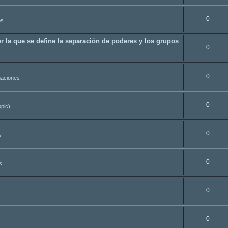
0
os
r la que se define la separación de poderes y los grupos
0
0
aciones
0
opic)
0
s
0
s
0
0