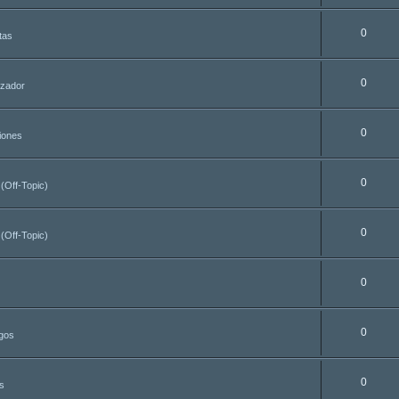
0
tas
0
azador
0
iones
0
 (Off-Topic)
0
 (Off-Topic)
0
0
egos
0
s