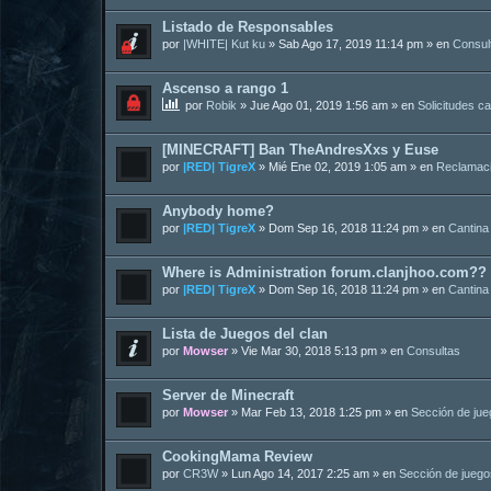
Listado de Responsables
por
|WHITE| Kut ku
»
Sab Ago 17, 2019 11:14 pm
» en
Consul
Ascenso a rango 1
por
Robik
»
Jue Ago 01, 2019 1:56 am
» en
Solicitudes c
[MINECRAFT] Ban TheAndresXxs y Euse
por
|RED| TigreX
»
Mié Ene 02, 2019 1:05 am
» en
Reclamac
Anybody home?
por
|RED| TigreX
»
Dom Sep 16, 2018 11:24 pm
» en
Cantina
Where is Administration forum.clanjhoo.com??
por
|RED| TigreX
»
Dom Sep 16, 2018 11:24 pm
» en
Cantina
Lista de Juegos del clan
por
Mowser
»
Vie Mar 30, 2018 5:13 pm
» en
Consultas
Server de Minecraft
por
Mowser
»
Mar Feb 13, 2018 1:25 pm
» en
Sección de ju
CookingMama Review
por
CR3W
»
Lun Ago 14, 2017 2:25 am
» en
Sección de juego