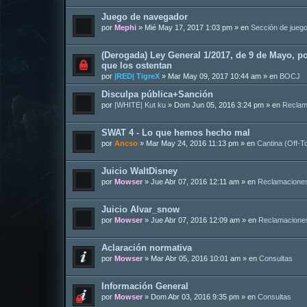
Juego de navegador
por
Mephi
»
Mié May 17, 2017 1:03 pm
» en
Sección de jueg
(Derogada) Ley General 1/2017, de 9 de Mayo, po
que los ostentan
por
|RED| TigreX
»
Mar May 09, 2017 10:44 am
» en
BOCJ
Disculpa pública+Sanción
por
|WHITE| Kut ku
»
Dom Jun 05, 2016 3:24 pm
» en
Reclam
SWAT 4 - Lo que hemos hecho mal
por
Ancso
»
Mar May 24, 2016 11:13 pm
» en
Cantina (Off-T
Juicio WaltDisney
por
Mowser
»
Jue Abr 07, 2016 12:11 am
» en
Reclamacione
Juicio Alvar_snow
por
Mowser
»
Jue Abr 07, 2016 12:09 am
» en
Reclamacione
Aclaración normativa
por
Mowser
»
Mar Abr 05, 2016 10:01 am
» en
Consultas
Información General
por
Mowser
»
Dom Abr 03, 2016 9:35 pm
» en
Consultas