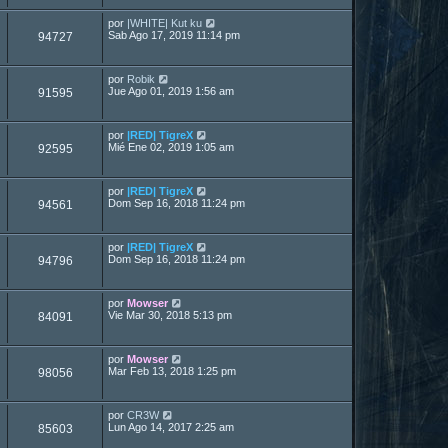
por
|WHITE| Kut ku
Sab Ago 17, 2019 11:14 pm
94727
por
Robik
Jue Ago 01, 2019 1:56 am
91595
por
|RED| TigreX
Mié Ene 02, 2019 1:05 am
92595
por
|RED| TigreX
Dom Sep 16, 2018 11:24 pm
94561
por
|RED| TigreX
Dom Sep 16, 2018 11:24 pm
94796
por
Mowser
Vie Mar 30, 2018 5:13 pm
84091
por
Mowser
Mar Feb 13, 2018 1:25 pm
98056
por
CR3W
Lun Ago 14, 2017 2:25 am
85603