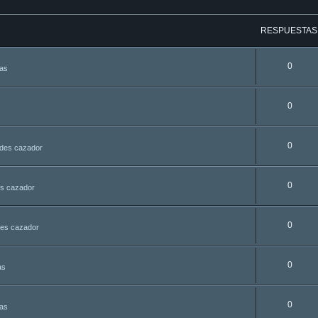
RESPUESTAS
0
tas
0
0
udes cazador
0
es cazador
0
des cazador
0
as
0
tas