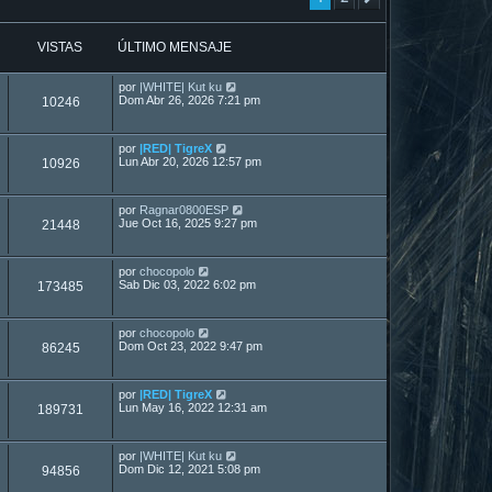
VISTAS
ÚLTIMO MENSAJE
por
|WHITE| Kut ku
Dom Abr 26, 2026 7:21 pm
10246
por
|RED| TigreX
Lun Abr 20, 2026 12:57 pm
10926
por
Ragnar0800ESP
Jue Oct 16, 2025 9:27 pm
21448
por
chocopolo
Sab Dic 03, 2022 6:02 pm
173485
por
chocopolo
Dom Oct 23, 2022 9:47 pm
86245
por
|RED| TigreX
Lun May 16, 2022 12:31 am
189731
por
|WHITE| Kut ku
Dom Dic 12, 2021 5:08 pm
94856