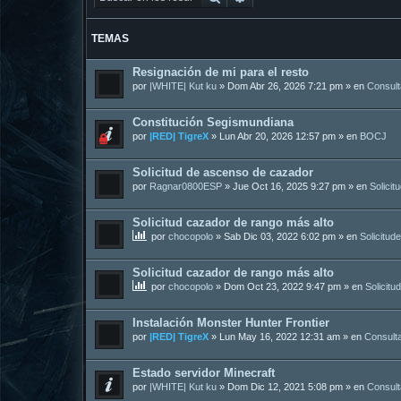
TEMAS
Resignación de mi para el resto
por
|WHITE| Kut ku
»
Dom Abr 26, 2026 7:21 pm
» en
Consul
Constitución Segismundiana
por
|RED| TigreX
»
Lun Abr 20, 2026 12:57 pm
» en
BOCJ
Solicitud de ascenso de cazador
por
Ragnar0800ESP
»
Jue Oct 16, 2025 9:27 pm
» en
Solicit
Solicitud cazador de rango más alto
por
chocopolo
»
Sab Dic 03, 2022 6:02 pm
» en
Solicitud
Solicitud cazador de rango más alto
por
chocopolo
»
Dom Oct 23, 2022 9:47 pm
» en
Solicitu
Instalación Monster Hunter Frontier
por
|RED| TigreX
»
Lun May 16, 2022 12:31 am
» en
Consult
Estado servidor Minecraft
por
|WHITE| Kut ku
»
Dom Dic 12, 2021 5:08 pm
» en
Consul