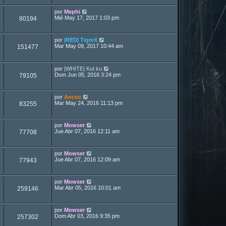
por
Mephi
Mié May 17, 2017 1:03 pm
80194
por
|RED| TigreX
Mar May 09, 2017 10:44 am
151477
por
|WHITE| Kut ku
Dom Jun 05, 2016 3:24 pm
79105
por
Ancso
Mar May 24, 2016 11:13 pm
83255
por
Mowser
Jue Abr 07, 2016 12:11 am
77708
por
Mowser
Jue Abr 07, 2016 12:09 am
77943
por
Mowser
Mar Abr 05, 2016 10:01 am
259146
por
Mowser
Dom Abr 03, 2016 9:35 pm
257302