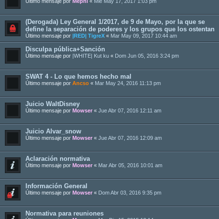
Último mensaje por
Mephi
«
Mié May 17, 2017 1:03 pm
(Derogada) Ley General 1/2017, de 9 de Mayo, por la que se
define la separación de poderes y los grupos que los ostentan
Último mensaje por
|RED| TigreX
«
Mar May 09, 2017 10:44 am
Disculpa pública+Sanción
Último mensaje por
|WHITE| Kut ku
«
Dom Jun 05, 2016 3:24 pm
SWAT 4 - Lo que hemos hecho mal
Último mensaje por
Ancso
«
Mar May 24, 2016 11:13 pm
Juicio WaltDisney
Último mensaje por
Mowser
«
Jue Abr 07, 2016 12:11 am
Juicio Alvar_snow
Último mensaje por
Mowser
«
Jue Abr 07, 2016 12:09 am
Aclaración normativa
Último mensaje por
Mowser
«
Mar Abr 05, 2016 10:01 am
Información General
Último mensaje por
Mowser
«
Dom Abr 03, 2016 9:35 pm
Normativa para reuniones