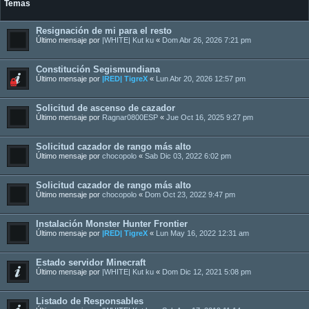
Temas
Resignación de mi para el resto
Último mensaje por
|WHITE| Kut ku
«
Dom Abr 26, 2026 7:21 pm
Constitución Segismundiana
Último mensaje por
|RED| TigreX
«
Lun Abr 20, 2026 12:57 pm
Solicitud de ascenso de cazador
Último mensaje por
Ragnar0800ESP
«
Jue Oct 16, 2025 9:27 pm
Solicitud cazador de rango más alto
Último mensaje por
chocopolo
«
Sab Dic 03, 2022 6:02 pm
Solicitud cazador de rango más alto
Último mensaje por
chocopolo
«
Dom Oct 23, 2022 9:47 pm
Instalación Monster Hunter Frontier
Último mensaje por
|RED| TigreX
«
Lun May 16, 2022 12:31 am
Estado servidor Minecraft
Último mensaje por
|WHITE| Kut ku
«
Dom Dic 12, 2021 5:08 pm
Listado de Responsables