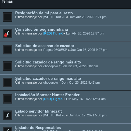
Temas
Resignación de mi para el resto
Último mensaje por
|WHITE| Kut ku
«
Dom Abr 26, 2026 7:21 pm
Constitución Segismundiana
Último mensaje por
|RED| TigreX
«
Lun Abr 20, 2026 12:57 pm
Solicitud de ascenso de cazador
Último mensaje por
Ragnar0800ESP
«
Jue Oct 16, 2025 9:27 pm
Solicitud cazador de rango más alto
Último mensaje por
chocopolo
«
Sab Dic 03, 2022 6:02 pm
Solicitud cazador de rango más alto
Último mensaje por
chocopolo
«
Dom Oct 23, 2022 9:47 pm
Instalación Monster Hunter Frontier
Último mensaje por
|RED| TigreX
«
Lun May 16, 2022 12:31 am
Estado servidor Minecraft
Último mensaje por
|WHITE| Kut ku
«
Dom Dic 12, 2021 5:08 pm
Listado de Responsables