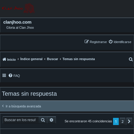
clanjhoo.com
Gloria al Clan Jhoo
Registrarse
Identificarse
Índice general
Buscar
Temas sin respuesta
Inicio
FAQ
Temas sin respuesta
Ir a búsqueda avanzada
Buscar
Búsqueda avanzada
1
2
Se encontraron 45 coincidencias