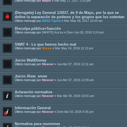
Último mensaje por
Mephi
«
Mié May 17, 2017 1:03 pm
(Derogada) Ley General 1/2017, de 9 de Mayo, por la que se
define la separación de poderes y los grupos que los ostentan
Último mensaje por
|RED| TigreX
«
Mar May 09, 2017 10:44 am
Disculpa pública+Sanción
Último mensaje por
|WHITE| Kut ku
«
Dom Jun 05, 2016 3:24 pm
SWAT 4 - Lo que hemos hecho mal
Último mensaje por
Ancso
«
Mar May 24, 2016 11:13 pm
Juicio WaltDisney
Último mensaje por
Mowser
«
Jue Abr 07, 2016 12:11 am
Juicio Alvar_snow
Último mensaje por
Mowser
«
Jue Abr 07, 2016 12:09 am
Aclaración normativa
Último mensaje por
Mowser
«
Mar Abr 05, 2016 10:01 am
Información General
Último mensaje por
Mowser
«
Dom Abr 03, 2016 9:35 pm
Normativa para reuniones