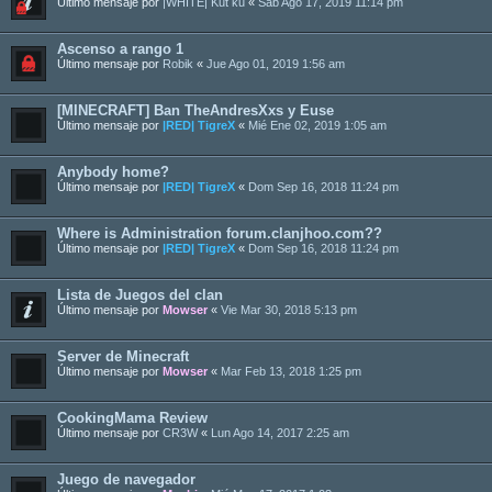
Último mensaje por
|WHITE| Kut ku
«
Sab Ago 17, 2019 11:14 pm
Ascenso a rango 1
Último mensaje por
Robik
«
Jue Ago 01, 2019 1:56 am
[MINECRAFT] Ban TheAndresXxs y Euse
Último mensaje por
|RED| TigreX
«
Mié Ene 02, 2019 1:05 am
Anybody home?
Último mensaje por
|RED| TigreX
«
Dom Sep 16, 2018 11:24 pm
Where is Administration forum.clanjhoo.com??
Último mensaje por
|RED| TigreX
«
Dom Sep 16, 2018 11:24 pm
Lista de Juegos del clan
Último mensaje por
Mowser
«
Vie Mar 30, 2018 5:13 pm
Server de Minecraft
Último mensaje por
Mowser
«
Mar Feb 13, 2018 1:25 pm
CookingMama Review
Último mensaje por
CR3W
«
Lun Ago 14, 2017 2:25 am
Juego de navegador