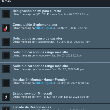
Temas
Resignación de mi para el resto
Último mensaje por
|WHITE| Kut ku
«
Dom Abr 26, 2026 7:21 pm
Constitución Segismundiana
Último mensaje por
|RED| TigreX
«
Lun Abr 20, 2026 12:57 pm
Solicitud de ascenso de cazador
Último mensaje por
Ragnar0800ESP
«
Jue Oct 16, 2025 9:27 pm
Solicitud cazador de rango más alto
Último mensaje por
chocopolo
«
Sab Dic 03, 2022 6:02 pm
Solicitud cazador de rango más alto
Último mensaje por
chocopolo
«
Dom Oct 23, 2022 9:47 pm
Instalación Monster Hunter Frontier
Último mensaje por
|RED| TigreX
«
Lun May 16, 2022 12:31 am
Estado servidor Minecraft
Último mensaje por
|WHITE| Kut ku
«
Dom Dic 12, 2021 5:08 pm
Listado de Responsables