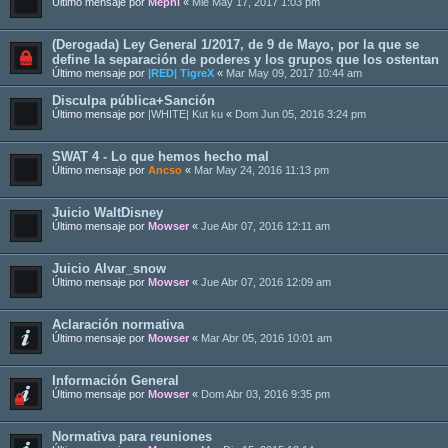
Último mensaje por
Mephi
«
Mié May 17, 2017 1:03 pm
(Derogada) Ley General 1/2017, de 9 de Mayo, por la que se
define la separación de poderes y los grupos que los ostentan
Último mensaje por
|RED| TigreX
«
Mar May 09, 2017 10:44 am
Disculpa pública+Sanción
Último mensaje por
|WHITE| Kut ku
«
Dom Jun 05, 2016 3:24 pm
SWAT 4 - Lo que hemos hecho mal
Último mensaje por
Ancso
«
Mar May 24, 2016 11:13 pm
Juicio WaltDisney
Último mensaje por
Mowser
«
Jue Abr 07, 2016 12:11 am
Juicio Alvar_snow
Último mensaje por
Mowser
«
Jue Abr 07, 2016 12:09 am
Aclaración normativa
Último mensaje por
Mowser
«
Mar Abr 05, 2016 10:01 am
Información General
Último mensaje por
Mowser
«
Dom Abr 03, 2016 9:35 pm
Normativa para reuniones