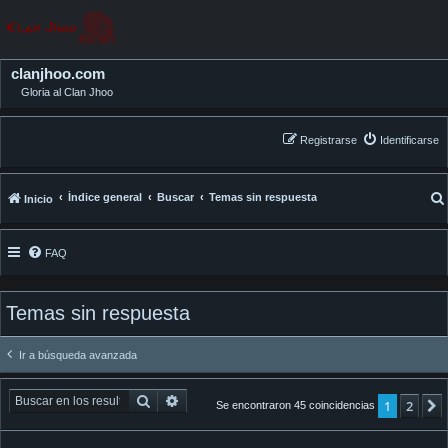
clanjhoo.com
Gloria al Clan Jhoo
Registrarse
Identificarse
Índice general
Buscar
Temas sin respuesta
Inicio
FAQ
Temas sin respuesta
Ir a búsqueda avanzada
Buscar
Búsqueda avanzada
1
2
Se encontraron 45 coincidencias