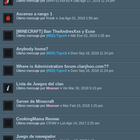
Último mensaje por
|WHITE| Kut ku
«
Sab Ago 17, 2019 11:14 pm
Ascenso a rango 1
Último mensaje por
Robik
«
Jue Ago 01, 2019 1:56 am
[MINECRAFT] Ban TheAndresXxs y Euse
Último mensaje por
|RED| TigreX
«
Mié Ene 02, 2019 1:05 am
Anybody home?
Último mensaje por
|RED| TigreX
«
Dom Sep 16, 2018 11:24 pm
Where is Administration forum.clanjhoo.com??
Último mensaje por
|RED| TigreX
«
Dom Sep 16, 2018 11:24 pm
Lista de Juegos del clan
Último mensaje por
Mowser
«
Vie Mar 30, 2018 5:13 pm
Server de Minecraft
Último mensaje por
Mowser
«
Mar Feb 13, 2018 1:25 pm
CookingMama Review
Último mensaje por
CR3W
«
Lun Ago 14, 2017 2:25 am
Juego de navegador