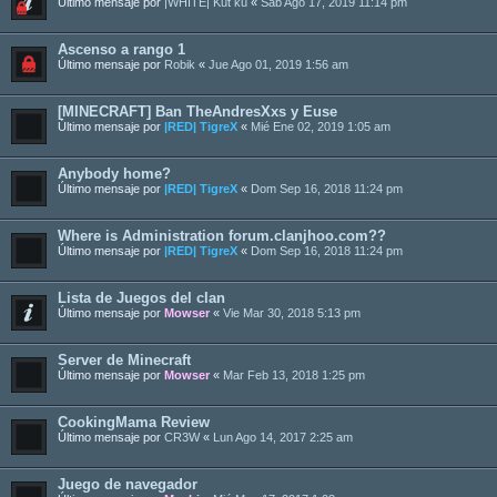
Último mensaje por
|WHITE| Kut ku
«
Sab Ago 17, 2019 11:14 pm
Ascenso a rango 1
Último mensaje por
Robik
«
Jue Ago 01, 2019 1:56 am
[MINECRAFT] Ban TheAndresXxs y Euse
Último mensaje por
|RED| TigreX
«
Mié Ene 02, 2019 1:05 am
Anybody home?
Último mensaje por
|RED| TigreX
«
Dom Sep 16, 2018 11:24 pm
Where is Administration forum.clanjhoo.com??
Último mensaje por
|RED| TigreX
«
Dom Sep 16, 2018 11:24 pm
Lista de Juegos del clan
Último mensaje por
Mowser
«
Vie Mar 30, 2018 5:13 pm
Server de Minecraft
Último mensaje por
Mowser
«
Mar Feb 13, 2018 1:25 pm
CookingMama Review
Último mensaje por
CR3W
«
Lun Ago 14, 2017 2:25 am
Juego de navegador