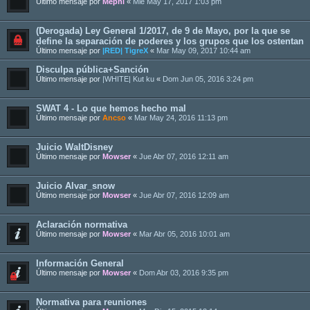
Último mensaje por
Mephi
«
Mié May 17, 2017 1:03 pm
(Derogada) Ley General 1/2017, de 9 de Mayo, por la que se
define la separación de poderes y los grupos que los ostentan
Último mensaje por
|RED| TigreX
«
Mar May 09, 2017 10:44 am
Disculpa pública+Sanción
Último mensaje por
|WHITE| Kut ku
«
Dom Jun 05, 2016 3:24 pm
SWAT 4 - Lo que hemos hecho mal
Último mensaje por
Ancso
«
Mar May 24, 2016 11:13 pm
Juicio WaltDisney
Último mensaje por
Mowser
«
Jue Abr 07, 2016 12:11 am
Juicio Alvar_snow
Último mensaje por
Mowser
«
Jue Abr 07, 2016 12:09 am
Aclaración normativa
Último mensaje por
Mowser
«
Mar Abr 05, 2016 10:01 am
Información General
Último mensaje por
Mowser
«
Dom Abr 03, 2016 9:35 pm
Normativa para reuniones