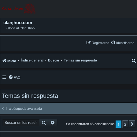
clanjhoo.com
Gloria al Clan Jhoo
Registrarse
Identificarse
Índice general
Buscar
Temas sin respuesta
Inicio
FAQ
Temas sin respuesta
Ir a búsqueda avanzada
Buscar
Búsqueda avanzada
1
2
Se encontraron 45 coincidencias