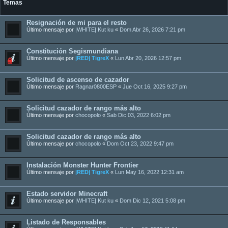
Temas
Resignación de mi para el resto
Último mensaje por
|WHITE| Kut ku
«
Dom Abr 26, 2026 7:21 pm
Constitución Segismundiana
Último mensaje por
|RED| TigreX
«
Lun Abr 20, 2026 12:57 pm
Solicitud de ascenso de cazador
Último mensaje por
Ragnar0800ESP
«
Jue Oct 16, 2025 9:27 pm
Solicitud cazador de rango más alto
Último mensaje por
chocopolo
«
Sab Dic 03, 2022 6:02 pm
Solicitud cazador de rango más alto
Último mensaje por
chocopolo
«
Dom Oct 23, 2022 9:47 pm
Instalación Monster Hunter Frontier
Último mensaje por
|RED| TigreX
«
Lun May 16, 2022 12:31 am
Estado servidor Minecraft
Último mensaje por
|WHITE| Kut ku
«
Dom Dic 12, 2021 5:08 pm
Listado de Responsables