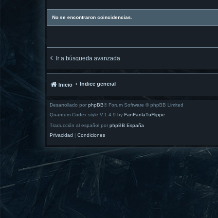
No se encontraron coincidencias.
Ir a búsqueda avanzada
Índice general
Inicio
Desarrollado por
phpBB
® Forum Software © phpBB Limited
Quantum Codex style V.1.4.9 by
FanFanlaTuFlippe
Traducción al español por
phpBB España
Privacidad
|
Condiciones