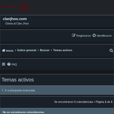
clanjhoo.com
Gloria al Clan Jhoo
Registrarse
Identificarse
Índice general
Buscar
Temas activos
Inicio
FAQ
Temas activos
Ir a búsqueda avanzada
Se encontraron 0 coincidencias • Página
1
de
1
No se encontraron coincidencias.