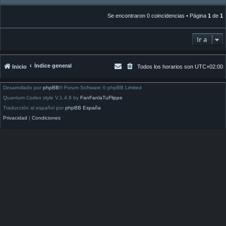
Se encontraron 0 coincidencias • Página
1
de
1
Ir a
Índice general
Inicio
Todos los horarios son
UTC+02:00
Desarrollado por
phpBB
® Forum Software © phpBB Limited
Quantum Codex style V.1.4.9 by
FanFanlaTuFlippe
Traducción al español por
phpBB España
Privacidad
|
Condiciones