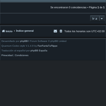
Se encontraron 0 coincidencias • Página
1
de
1
Ir a
Índice general
Inicio
Todos los horarios son
UTC+02:00
Desarrollado por
phpBB
® Forum Software © phpBB Limited
Quantum Codex style V.1.4.9 by
FanFanlaTuFlippe
Traducción al español por
phpBB España
Privacidad
|
Condiciones