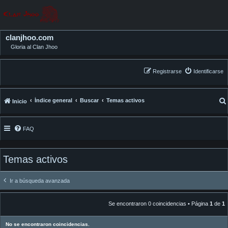
clanjhoo.com
Gloria al Clan Jhoo
Registrarse
Identificarse
Índice general
Buscar
Temas activos
Inicio
FAQ
Temas activos
Ir a búsqueda avanzada
Se encontraron 0 coincidencias • Página
1
de
1
No se encontraron coincidencias.