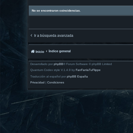
No se encontraron coincidencias.
Ir a búsqueda avanzada
Índice general
Inicio
Desarrollado por
phpBB
® Forum Software © phpBB Limited
Quantum Codex style V.1.4.9 by
FanFanlaTuFlippe
Traducción al español por
phpBB España
Privacidad
|
Condiciones