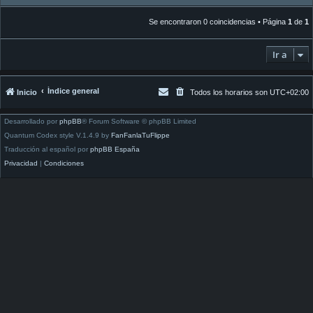
Se encontraron 0 coincidencias • Página
1
de
1
Ir a
Índice general
Inicio
Todos los horarios son
UTC+02:00
Desarrollado por
phpBB
® Forum Software © phpBB Limited
Quantum Codex style V.1.4.9 by
FanFanlaTuFlippe
Traducción al español por
phpBB España
Privacidad
|
Condiciones