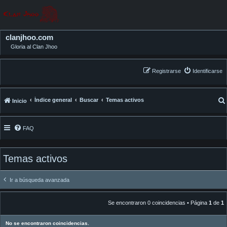
clanjhoo.com
Gloria al Clan Jhoo
Registrarse
Identificarse
Índice general
Buscar
Temas activos
Inicio
FAQ
Temas activos
Ir a búsqueda avanzada
Se encontraron 0 coincidencias • Página
1
de
1
No se encontraron coincidencias.