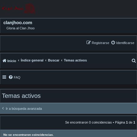
clanjhoo.com
Gloria al Clan Jhoo
Registrarse
Identificarse
Índice general
Buscar
Temas activos
Inicio
FAQ
Temas activos
Ir a búsqueda avanzada
Se encontraron 0 coincidencias • Página
1
de
1
No se encontraron coincidencias.