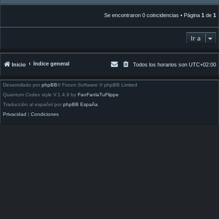
Se encontraron 0 coincidencias • Página
1
de
1
Ir a
Índice general
Inicio
Todos los horarios son
UTC+02:00
Desarrollado por
phpBB
® Forum Software © phpBB Limited
Quantum Codex style V.1.4.9 by
FanFanlaTuFlippe
Traducción al español por
phpBB España
Privacidad
|
Condiciones