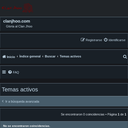
clanjhoo.com
Gloria al Clan Jhoo
Registrarse
Identificarse
Índice general
Buscar
Temas activos
Inicio
FAQ
Temas activos
Ir a búsqueda avanzada
Se encontraron 0 coincidencias • Página
1
de
1
No se encontraron coincidencias.