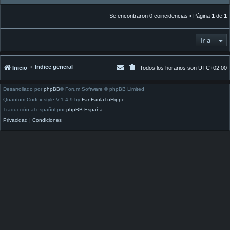
Se encontraron 0 coincidencias • Página
1
de
1
Ir a
Índice general
Inicio
Todos los horarios son
UTC+02:00
Desarrollado por
phpBB
® Forum Software © phpBB Limited
Quantum Codex style V.1.4.9 by
FanFanlaTuFlippe
Traducción al español por
phpBB España
Privacidad
|
Condiciones