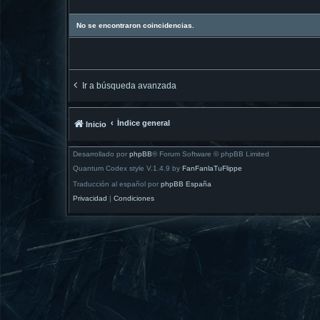
No se encontraron coincidencias.
Ir a búsqueda avanzada
Índice general
Inicio
Desarrollado por
phpBB
® Forum Software © phpBB Limited
Quantum Codex style V.1.4.9 by
FanFanlaTuFlippe
Traducción al español por
phpBB España
Privacidad
|
Condiciones