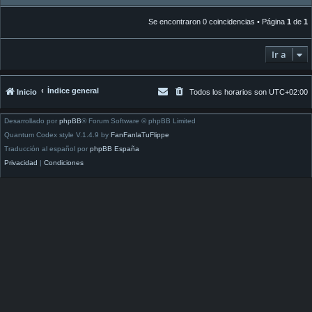
Se encontraron 0 coincidencias • Página
1
de
1
Ir a
Índice general
Inicio
Todos los horarios son
UTC+02:00
Desarrollado por
phpBB
® Forum Software © phpBB Limited
Quantum Codex style V.1.4.9 by
FanFanlaTuFlippe
Traducción al español por
phpBB España
Privacidad
|
Condiciones