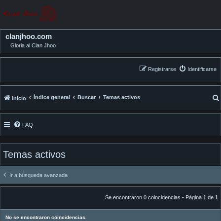
clanjhoo.com
Gloria al Clan Jhoo
Registrarse
Identificarse
Índice general
Buscar
Temas activos
Inicio
FAQ
Temas activos
Ir a búsqueda avanzada
Se encontraron 0 coincidencias • Página
1
de
1
No se encontraron coincidencias.