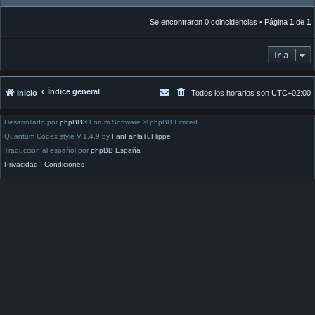
Se encontraron 0 coincidencias • Página
1
de
1
Ir a
Índice general
Inicio
Todos los horarios son
UTC+02:00
Desarrollado por
phpBB
® Forum Software © phpBB Limited
Quantum Codex style V.1.4.9 by
FanFanlaTuFlippe
Traducción al español por
phpBB España
Privacidad
|
Condiciones