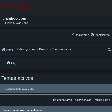
clanjhoo.com
Gloria al Clan Jhoo
Registrarse
Identificarse
Índice general
Buscar
Temas activos
Inicio
FAQ
Temas activos
Ir a búsqueda avanzada
Se encontraron 0 coincidencias • Página
1
de
1
No se encontraron coincidencias.