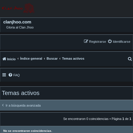
clanjhoo.com
Gloria al Clan Jhoo
Registrarse
Identificarse
Índice general
Buscar
Temas activos
Inicio
FAQ
Temas activos
Ir a búsqueda avanzada
Se encontraron 0 coincidencias • Página
1
de
1
No se encontraron coincidencias.