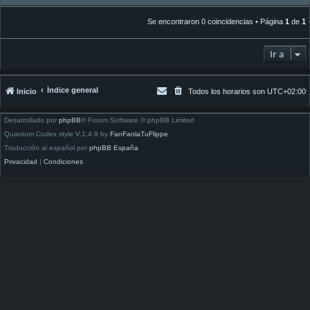
Se encontraron 0 coincidencias • Página
1
de
1
Ir a
Índice general
Inicio
Todos los horarios son
UTC+02:00
Desarrollado por
phpBB
® Forum Software © phpBB Limited
Quantum Codex style V.1.4.9 by
FanFanlaTuFlippe
Traducción al español por
phpBB España
Privacidad
|
Condiciones