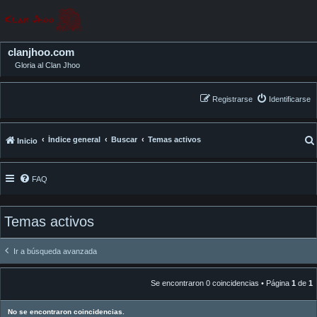
clanjhoo.com
Gloria al Clan Jhoo
Registrarse
Identificarse
Índice general
Buscar
Temas activos
Inicio
FAQ
Temas activos
Ir a búsqueda avanzada
Se encontraron 0 coincidencias • Página
1
de
1
No se encontraron coincidencias.