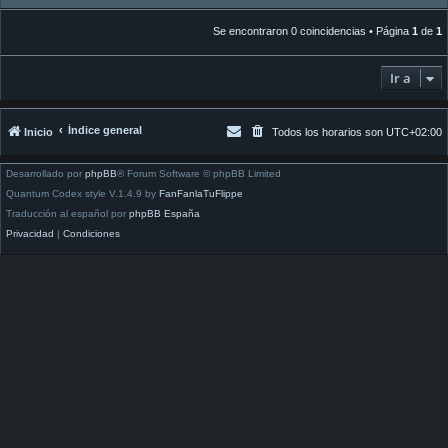
Se encontraron 0 coincidencias • Página
1
de
1
Ir a
Índice general
Inicio
Todos los horarios son
UTC+02:00
Desarrollado por
phpBB
® Forum Software © phpBB Limited
Quantum Codex style V.1.4.9 by
FanFanlaTuFlippe
Traducción al español por
phpBB España
Privacidad
|
Condiciones