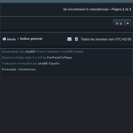
Se encontraron 0 coincidencias • Página
1
de
1
Ir a
Índice general
Inicio
Todos los horarios son
UTC+02:00
Desarrollado por
phpBB
® Forum Software © phpBB Limited
Quantum Codex style V.1.4.9 by
FanFanlaTuFlippe
Traducción al español por
phpBB España
Privacidad
|
Condiciones