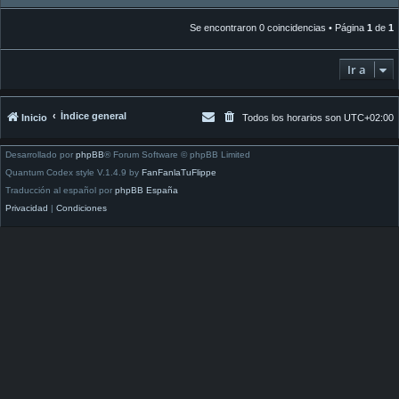
Se encontraron 0 coincidencias • Página
1
de
1
Ir a
Índice general
Inicio
Todos los horarios son
UTC+02:00
Desarrollado por
phpBB
® Forum Software © phpBB Limited
Quantum Codex style V.1.4.9 by
FanFanlaTuFlippe
Traducción al español por
phpBB España
Privacidad
|
Condiciones