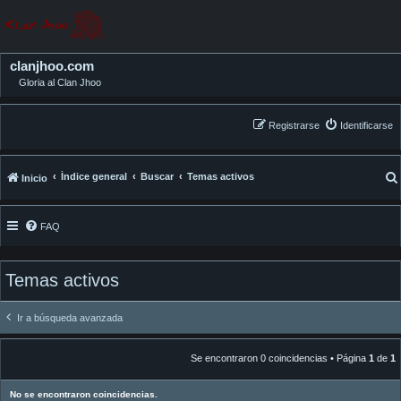
clanjhoo.com
Gloria al Clan Jhoo
Registrarse
Identificarse
Índice general
Buscar
Temas activos
Inicio
FAQ
Temas activos
Ir a búsqueda avanzada
Se encontraron 0 coincidencias • Página
1
de
1
No se encontraron coincidencias.