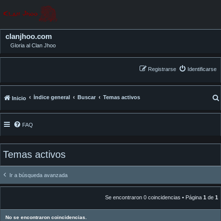
clanjhoo.com
Gloria al Clan Jhoo
Registrarse
Identificarse
Índice general
Buscar
Temas activos
Inicio
FAQ
Temas activos
Ir a búsqueda avanzada
Se encontraron 0 coincidencias • Página
1
de
1
No se encontraron coincidencias.