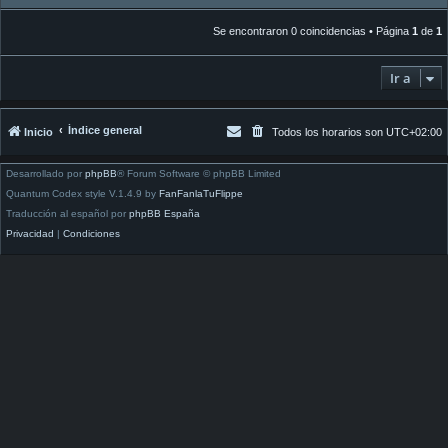
Se encontraron 0 coincidencias • Página
1
de
1
Ir a
Índice general
Inicio
Todos los horarios son
UTC+02:00
Desarrollado por
phpBB
® Forum Software © phpBB Limited
Quantum Codex style V.1.4.9 by
FanFanlaTuFlippe
Traducción al español por
phpBB España
Privacidad
|
Condiciones