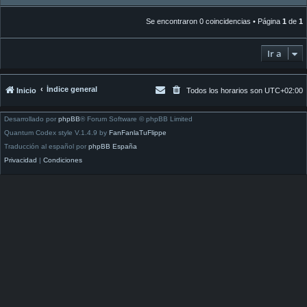
Se encontraron 0 coincidencias • Página
1
de
1
Ir a
Índice general
Inicio
Todos los horarios son
UTC+02:00
Desarrollado por
phpBB
® Forum Software © phpBB Limited
Quantum Codex style V.1.4.9 by
FanFanlaTuFlippe
Traducción al español por
phpBB España
Privacidad
|
Condiciones