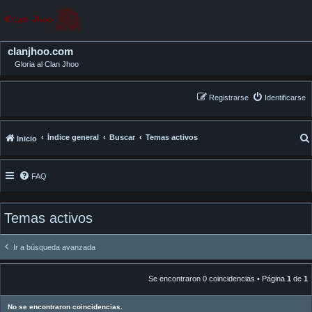
clanjhoo.com
Gloria al Clan Jhoo
Registrarse
Identificarse
Índice general
Buscar
Temas activos
Inicio
FAQ
Temas activos
Ir a búsqueda avanzada
Se encontraron 0 coincidencias • Página
1
de
1
No se encontraron coincidencias.