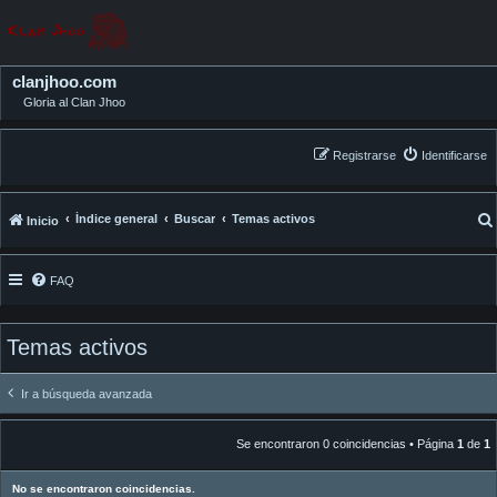
clanjhoo.com
Gloria al Clan Jhoo
Registrarse
Identificarse
Índice general
Buscar
Temas activos
Inicio
FAQ
Temas activos
Ir a búsqueda avanzada
Se encontraron 0 coincidencias • Página
1
de
1
No se encontraron coincidencias.