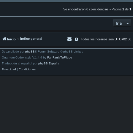
Se encontraron 0 coincidencias • Página
1
de
1
Ir a
Índice general
Inicio
Todos los horarios son
UTC+02:00
Desarrollado por
phpBB
® Forum Software © phpBB Limited
Quantum Codex style V.1.4.9 by
FanFanlaTuFlippe
Traducción al español por
phpBB España
Privacidad
|
Condiciones