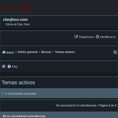
clanjhoo.com
Gloria al Clan Jhoo
Registrarse
Identificarse
Índice general
Buscar
Temas activos
Inicio
FAQ
Temas activos
Ir a búsqueda avanzada
Se encontraron 0 coincidencias • Página
1
de
1
No se encontraron coincidencias.