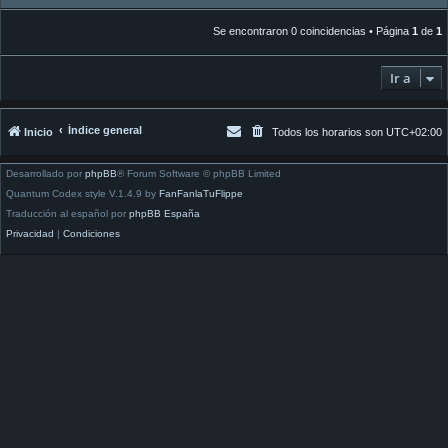
Se encontraron 0 coincidencias • Página
1
de
1
Ir a
Índice general
Inicio
Todos los horarios son
UTC+02:00
Desarrollado por
phpBB
® Forum Software © phpBB Limited
Quantum Codex style V.1.4.9 by
FanFanlaTuFlippe
Traducción al español por
phpBB España
Privacidad
|
Condiciones