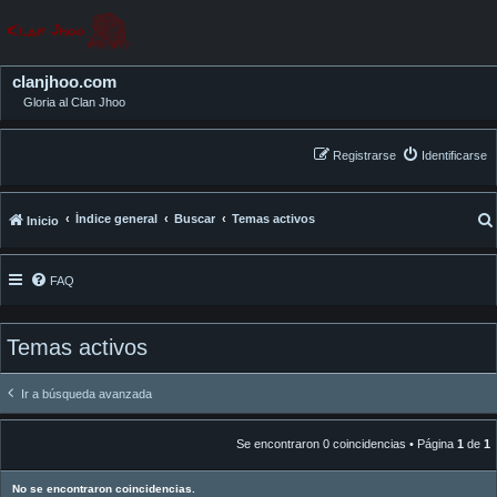
clanjhoo.com
Gloria al Clan Jhoo
Registrarse
Identificarse
Índice general
Buscar
Temas activos
Inicio
FAQ
Temas activos
Ir a búsqueda avanzada
Se encontraron 0 coincidencias • Página
1
de
1
No se encontraron coincidencias.