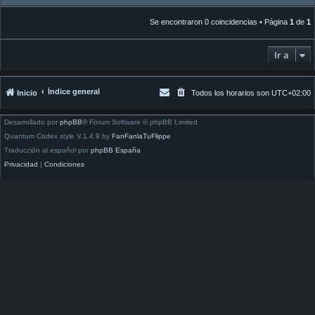
Se encontraron 0 coincidencias • Página
1
de
1
Ir a
Índice general
Inicio
Todos los horarios son
UTC+02:00
Desarrollado por
phpBB
® Forum Software © phpBB Limited
Quantum Codex style V.1.4.9 by
FanFanlaTuFlippe
Traducción al español por
phpBB España
Privacidad
|
Condiciones