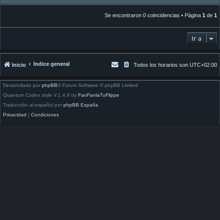
Se encontraron 0 coincidencias • Página
1
de
1
Ir a
Índice general
Inicio
Todos los horarios son
UTC+02:00
Desarrollado por
phpBB
® Forum Software © phpBB Limited
Quantum Codex style V.1.4.9 by
FanFanlaTuFlippe
Traducción al español por
phpBB España
Privacidad
|
Condiciones