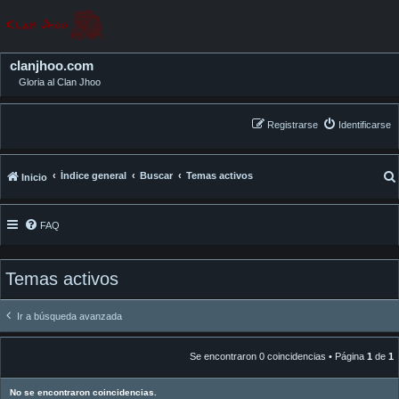
clanjhoo.com
Gloria al Clan Jhoo
Registrarse
Identificarse
Índice general
Buscar
Temas activos
Inicio
FAQ
Temas activos
Ir a búsqueda avanzada
Se encontraron 0 coincidencias • Página
1
de
1
No se encontraron coincidencias.