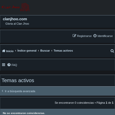
clanjhoo.com
Gloria al Clan Jhoo
Registrarse
Identificarse
Índice general
Buscar
Temas activos
Inicio
FAQ
Temas activos
Ir a búsqueda avanzada
Se encontraron 0 coincidencias • Página
1
de
1
No se encontraron coincidencias.