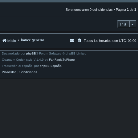
Se encontraron 0 coincidencias • Página
1
de
1
Ir a
Índice general
Inicio
Todos los horarios son
UTC+02:00
Desarrollado por
phpBB
® Forum Software © phpBB Limited
Quantum Codex style V.1.4.9 by
FanFanlaTuFlippe
Traducción al español por
phpBB España
Privacidad
|
Condiciones